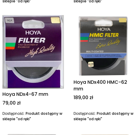
sklepie "od ręki"
sklepie "od ręki"
Hoya NDx400 HMC-62
mm
Hoya NDx4-67 mm
Cena
189,00 zł
Cena
79,00 zł
Dostępność:
Produkt dostępny w
Dostępność:
Produkt dostępny w
sklepie "od ręki"
sklepie "od ręki"