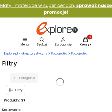
Maty i materace w super cenach,
sprawdź nasze
promocje!
Otwórz wyszukiwarkę
Produkty w koszy
Menu
Szukaj
Zaloguj się
Koszyk
Explore.pl - sklep turystyczny
Fotografia
Fotografia
Filtry
Fotografia
Filtry
Produkty:
37
Lista produktów
Sortowanie: