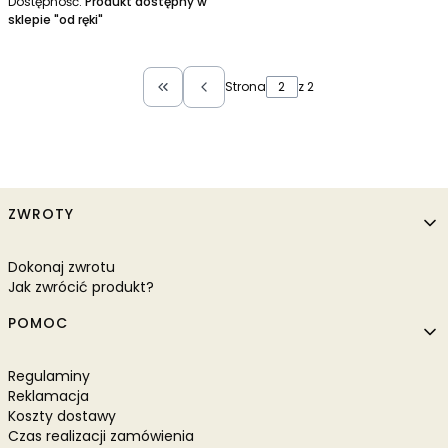
Dostępność:
Produkt dostępny w
sklepie "od ręki"
Strona
z 2
Wróć do pierwszej strony z produktami
Linki w stopce
ZWROTY
Dokonaj zwrotu
Jak zwrócić produkt?
POMOC
Regulaminy
Reklamacja
Koszty dostawy
Czas realizacji zamówienia