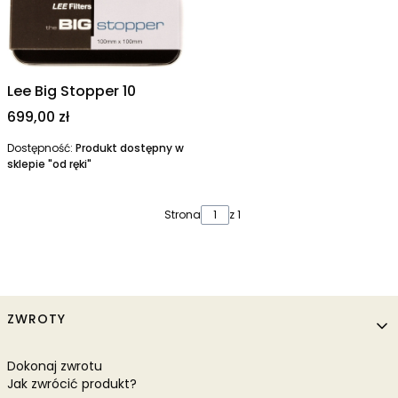
Lee Big Stopper 10
Cena
699,00 zł
Dostępność:
Produkt dostępny w
sklepie "od ręki"
Strona
z 1
Linki w stopce
ZWROTY
Dokonaj zwrotu
Jak zwrócić produkt?