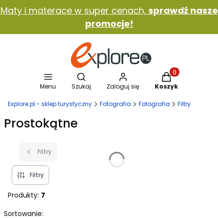
Maty i materace w super cenach,
sprawdź nasze
promocje!
Otwórz wyszukiwarkę
Produkty w koszy
Menu
Szukaj
Zaloguj się
Koszyk
Explore.pl - sklep turystyczny
Fotografia
Fotografia
Filtry
Prostokątne
Filtry
Filtry
Produkty:
7
Lista produktów
Sortowanie: