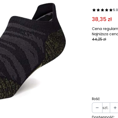
5.
38,35 zł
Cena regularn
Najniższa cena
44,25 zł
Wybierz war
Poszczególne 
*
Rozmiar
Wybierz
Ilość
szt.
Dostępność: