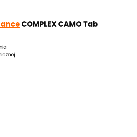
tance
COMPLEX CAMO Tab
nia
icznej