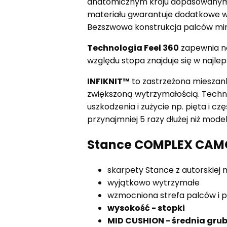
anatomicznym kroju dopasowanym d
materiału gwarantuje dodatkowe w
Bezszwowa konstrukcja palców mini
Technologia Feel 360
zapewnia na
względu stopa znajduje się w najl
INFIKNIT™
to zastrzeżona mieszank
zwiększoną wytrzymałością. Techno
uszkodzenia i zużycie np. pięta i 
przynajmniej 5 razy dłużej niż model
Stance COMPLEX CAMO 
skarpety Stance z autorskiej 
wyjątkowo wytrzymałe
wzmocniona strefa palców i p
wysokość - stopki
MID CUSHION - średnia gru