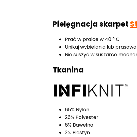
Pielęgnacja skarpet
S
Prać w pralce w 40 ° C
Unikaj wybielania lub prasowa
Nie suszyć w suszarce mechan
Tkanina
65% Nylon
26% Polyester
6% Bawełna
3% Elastyn