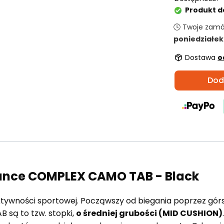
Produkt d
🕓 Twoje zam
poniedziałek
Dostawa
o
Dod
ance COMPLEX CAMO TAB - Black
ktywności sportowej. Począwszy od biegania poprzez gór
 są to tzw. stopki,
o średniej grubości (MID CUSHION)