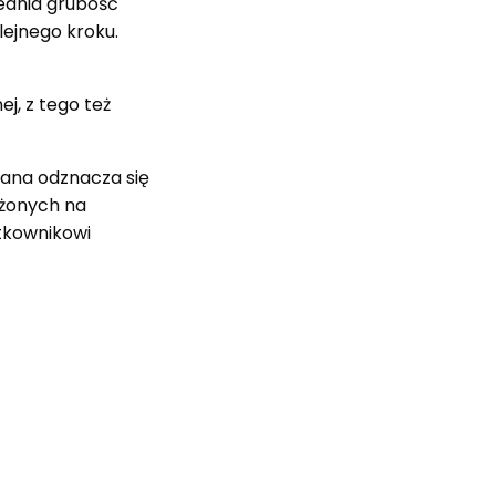
ednia grubość
ejnego kroku.
j, z tego też
wana odznacza się
ażonych na
ytkownikowi