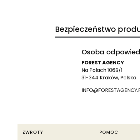
Bezpieczeństwo prod
Osoba odpowiedz
FOREST AGENCY
Na Polach 106B/1
31-344 Kraków, Polska
INFO@FORESTAGENCY.
Linki w stopce
ZWROTY
POMOC