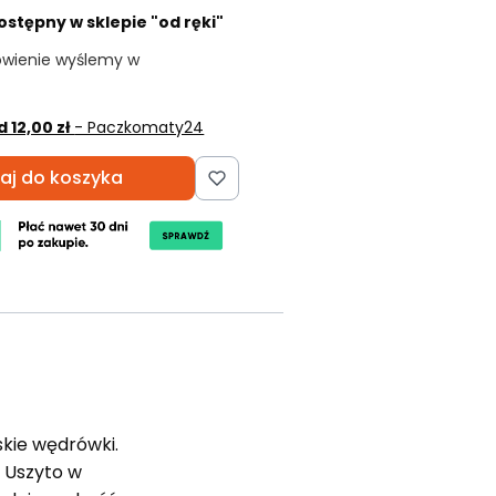
ostępny w sklepie "od ręki"
ówienie wyślemy w
d 12,00 zł
- Paczkomaty24
aj do koszyka
skie wędrówki.
. Uszyto w