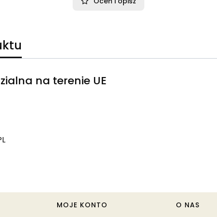
Oceń i opisz
uktu
ialna na terenie UE
PL
MOJE KONTO
O NAS