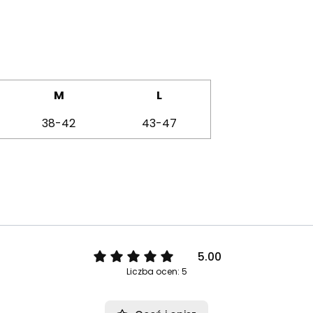
M
L
38-42
43-47
5.00
Liczba ocen: 5