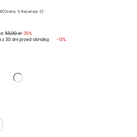
00
(Oceny: 5 Recenzje: 0)
a:
59,00 zł
-35%
 z 30 dni przed obniżką:
-13%
iant produktu:
warianty mogą różnić się ceną