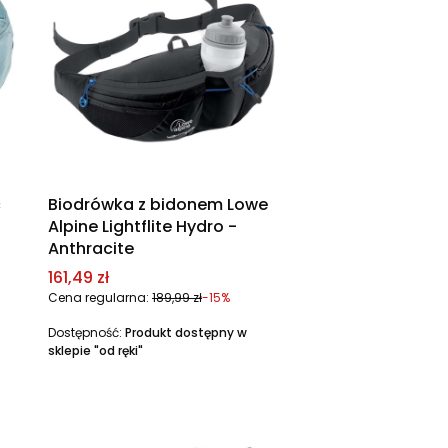
c
Biodrówka z bidonem Lowe
Alpine Lightflite Hydro -
Anthracite
Cena promocyjna
161,49 zł
Cena regularna:
189,99 zł
-15%
Dostępność:
Produkt dostępny w
sklepie "od ręki"