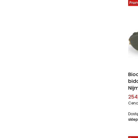
Pro
Bio
bid
Nij
Cen
254,
Cena
Dost
sklep