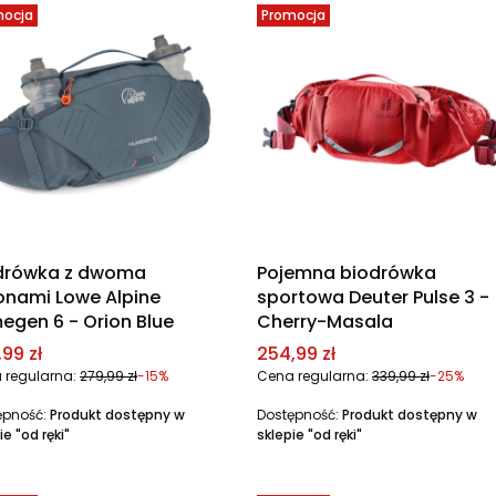
mocja
Promocja
drówka z dwoma
Pojemna biodrówka
onami Lowe Alpine
sportowa Deuter Pulse 3 -
megen 6 - Orion Blue
Cherry-Masala
a promocyjna
Cena promocyjna
99 zł
254,99 zł
 regularna:
279,99 zł
-15%
Cena regularna:
339,99 zł
-25%
ępność:
Produkt dostępny w
Dostępność:
Produkt dostępny w
ie "od ręki"
sklepie "od ręki"