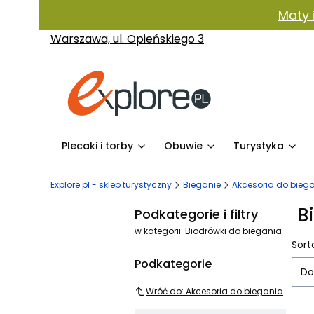
Maty 
Warszawa, ul. Opieńskiego 3
Plecaki i torby
Obuwie
Turystyka
Explore.pl - sklep turystyczny
Bieganie
Akcesoria do bieg
B
Podkategorie i filtry
w kategorii: Biodrówki do biegania
Li
Sort
Podkategorie
Do
Wróć do: Akcesoria do biegania