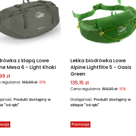
drówka z klapą Lowe
Lekka biodrówka Lowe
ne Mesa 6 - Light Khaki
Alpine Lightflite 5 - Oasis
Green
a promocyjna
99 zł
Cena promocyjna
135,15 zł
 regularna:
199,99 zł
-15%
Cena regularna:
159,00 zł
-15%
ępność:
Produkt dostępny w
Dostępność:
Produkt dostępny w
ie "od ręki"
sklepie "od ręki"
mocja
Promocja