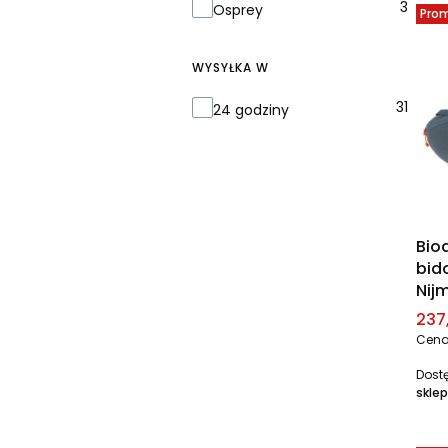
3
Osprey
Pro
WYSYŁKA W
Wysyłka w
31
24 godziny
Bio
bid
Nij
Cen
237,
Cena
Dost
sklep