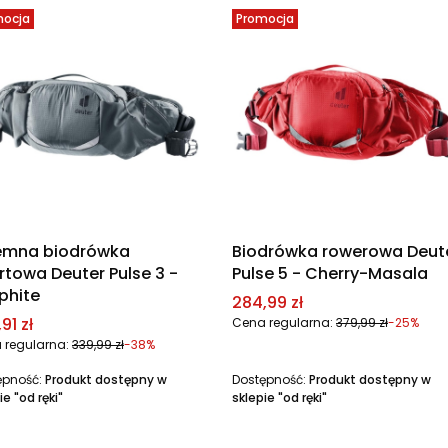
mocja
Promocja
emna biodrówka
Biodrówka rowerowa Deut
rtowa Deuter Pulse 3 -
Pulse 5 - Cherry-Masala
phite
Cena promocyjna
284,99 zł
a promocyjna
91 zł
Cena regularna:
379,99 zł
-25%
 regularna:
339,99 zł
-38%
ępność:
Produkt dostępny w
Dostępność:
Produkt dostępny w
ie "od ręki"
sklepie "od ręki"