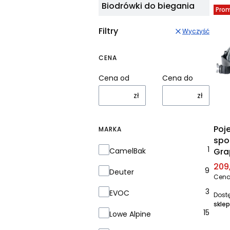
Biodrówki do biegania
Pro
Filtry
Wyczyść
CENA
Cena od
Cena do
zł
zł
Poj
MARKA
spo
Marka
1
CamelBak
Gra
Cen
209,
9
Deuter
Cena
3
EVOC
Dost
sklep
15
Lowe Alpine