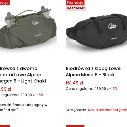
mocja
Promocja
Bestseller
drówka z dwoma
Biodrówka z klapą Lowe
onami Lowe Alpine
Alpine Mesa 6 - Black
megen 6 - Light Khaki
Cena promocyjna
161,49 zł
a promocyjna
99 zł
Cena regularna:
189,99 zł
-15%
 regularna:
299,99 zł
-15%
ępność:
Produkt dostępny w
ie "od ręki"
Dostępność:
Aktualnie niedostępny