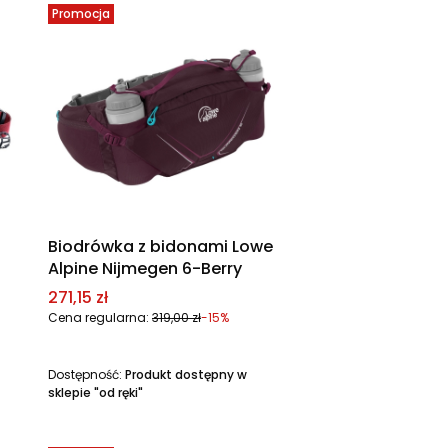
Promocja
Biodrówka z bidonami Lowe
Alpine Nijmegen 6-Berry
Cena promocyjna
271,15 zł
Cena regularna:
319,00 zł
-15%
Dostępność:
Produkt dostępny w
sklepie "od ręki"