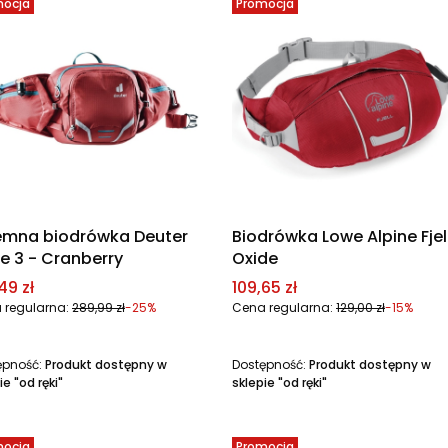
mocja
Promocja
emna biodrówka Deuter
Biodrówka Lowe Alpine Fjel
se 3 - Cranberry
Oxide
a promocyjna
Cena promocyjna
49 zł
109,65 zł
 regularna:
289,99 zł
-25%
Cena regularna:
129,00 zł
-15%
ępność:
Produkt dostępny w
Dostępność:
Produkt dostępny w
ie "od ręki"
sklepie "od ręki"
mocja
Promocja