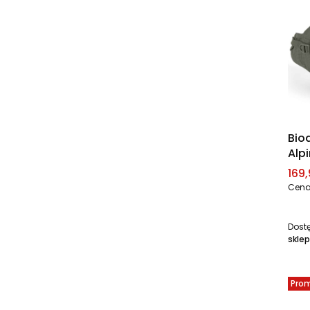
Bio
Alpi
Cen
169,
Cena
Dost
sklep
Pro