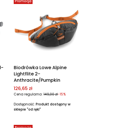
Promocja
l-
Biodrówka Lowe Alpine
Lightflite 2-
Anthracite/Pumpkin
Cena promocyjna
126,65 zł
Cena regularna:
149,00 zł
-15%
Dostępność:
Produkt dostępny w
sklepie "od ręki"
Promocja