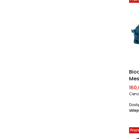
Bio
Mes
Cen
160,
Cena
Dost
sklep
Pro