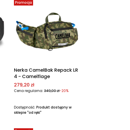
Promocja
Nerka CamelBak Repack LR
4 - Camelflage
Cena promocyjna
279,20 zł
Cena regularna:
349,00 zł
-20%
Dostępność:
Produkt dostępny w
sklepie "od ręki"