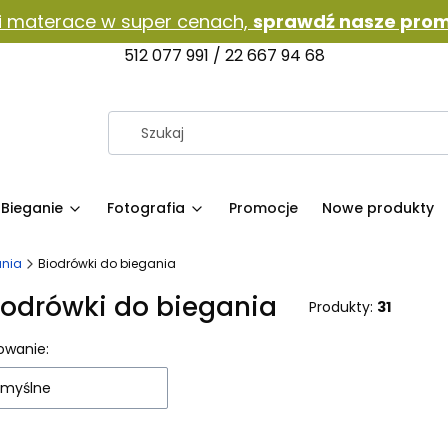
i materace w super cenach,
sprawdź nasze prom
512 077 991 / 22 667 94 68
Bieganie
Fotografia
Promocje
Nowe produkty
ania
Biodrówki do biegania
iodrówki do biegania
Produkty:
31
sta produktów
owanie:
myślne