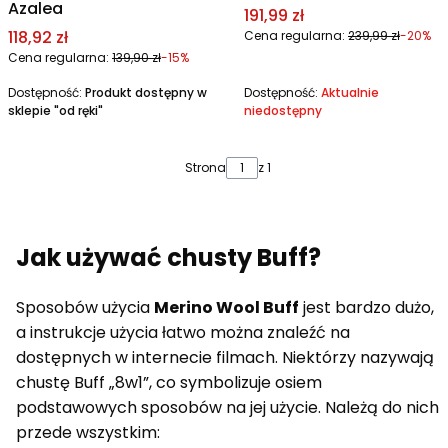
Azalea
Cena promocyjna
191,99 zł
Cena promocyjna
118,92 zł
Cena regularna:
239,99 zł
-20%
Cena regularna:
139,90 zł
-15%
Dostępność:
Produkt dostępny w
Dostępność:
Aktualnie
sklepie "od ręki"
niedostępny
Strona
z 1
Jak używać chusty Buff?
Sposobów użycia
Merino Wool Buff
jest bardzo dużo,
a instrukcje użycia łatwo można znaleźć na
dostępnych w internecie filmach. Niektórzy nazywają
chustę Buff „8w1”, co symbolizuje osiem
podstawowych sposobów na jej użycie. Należą do nich
przede wszystkim: