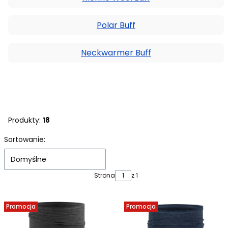
Polar Buff
Neckwarmer Buff
Produkty:
18
Lista produktów
Sortowanie:
Domyślne
Strona
z 1
Promocja
Promocja