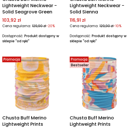
Lightweight Neckwear -
Lightweight Neckwear -
Solid Seagrove Green
Solid Sienna
Cena promocyjna
Cena promocyjna
103,92 zł
116,91 zł
Cena regularna:
129,90 zł
-20%
Cena regularna:
129,90 zł
-10%
Dostępność:
Produkt dostępny w
Dostępność:
Produkt dostępny w
sklepie "od ręki"
sklepie "od ręki"
Promocja
Promocja
Bestseller
Chusta Buff Merino
Chusta Buff Merino
Lightweight Prints
Lightweight Prints