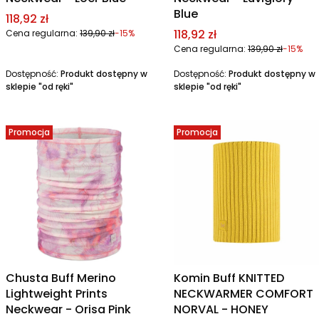
Blue
Cena promocyjna
118,92 zł
Cena promocyjna
118,92 zł
Cena regularna:
139,90 zł
-15%
Cena regularna:
139,90 zł
-15%
Dostępność:
Produkt dostępny w
Dostępność:
Produkt dostępny w
sklepie "od ręki"
sklepie "od ręki"
Promocja
Promocja
Chusta Buff Merino
Komin Buff KNITTED
Lightweight Prints
NECKWARMER COMFORT
Neckwear - Orisa Pink
NORVAL - HONEY