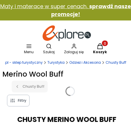
Maty i materace w super cenach,
sprawdź nasze
promocje!
Otwórz wyszukiwarkę
Produkty w koszy
Menu
Szukaj
Zaloguj się
Koszyk
ore.pl - sklep turystyczny
Turystyka
Odzież i Akcesoria
Chusty Buff
Merino Wool Buff
Chusty Buff
Filtry
CHUSTY MERINO WOOL BUFF