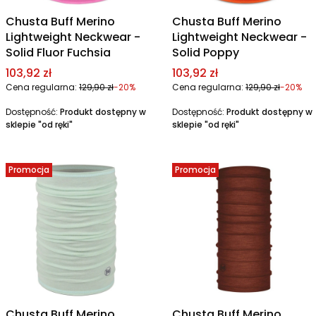
Chusta Buff Merino
Chusta Buff Merino
Lightweight Neckwear -
Lightweight Neckwear -
Solid Fluor Fuchsia
Solid Poppy
Cena promocyjna
Cena promocyjna
103,92 zł
103,92 zł
Cena regularna:
129,90 zł
-20%
Cena regularna:
129,90 zł
-20%
Dostępność:
Produkt dostępny w
Dostępność:
Produkt dostępny w
sklepie "od ręki"
sklepie "od ręki"
Promocja
Promocja
Chusta Buff Merino
Chusta Buff Merino