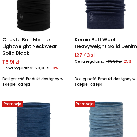
Chusta Buff Merino
Komin Buff Wool
Lightweight Neckwear -
Heavyweight Solid Denim
Solid Black
Cena promocyjna
127,43 zł
Cena promocyjna
116,91 zł
Cena regularna:
169,90 zł
-25%
Cena regularna:
129,90 zł
-10%
Dostępność:
Produkt dostępny w
Dostępność:
Produkt dostępny w
sklepie "od ręki"
sklepie "od ręki"
Promocja
Promocja