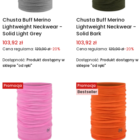
Chusta Buff Merino
Chusta Buff Merino
Lightweight Neckwear -
Lightweight Neckwear -
Solid Light Grey
Solid Bark
Cena promocyjna
Cena promocyjna
103,92 zł
103,92 zł
Cena regularna:
129,90 zł
-20%
Cena regularna:
129,90 zł
-20%
Dostępność:
Produkt dostępny w
Dostępność:
Produkt dostępny w
sklepie "od ręki"
sklepie "od ręki"
Promocja
Promocja
Bestseller