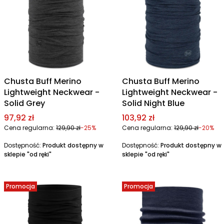
Chusta Buff Merino
Chusta Buff Merino
Lightweight Neckwear -
Lightweight Neckwear -
Solid Grey
Solid Night Blue
Cena promocyjna
Cena promocyjna
97,92 zł
103,92 zł
Cena regularna:
129,90 zł
-25%
Cena regularna:
129,90 zł
-20%
Dostępność:
Produkt dostępny w
Dostępność:
Produkt dostępny w
sklepie "od ręki"
sklepie "od ręki"
Promocja
Promocja