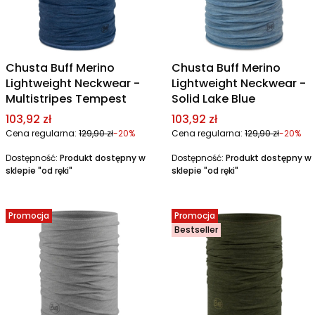
Chusta Buff Merino
Chusta Buff Merino
Lightweight Neckwear -
Lightweight Neckwear -
Multistripes Tempest
Solid Lake Blue
Cena promocyjna
Cena promocyjna
103,92 zł
103,92 zł
Cena regularna:
129,90 zł
-20%
Cena regularna:
129,90 zł
-20%
Dostępność:
Produkt dostępny w
Dostępność:
Produkt dostępny w
sklepie "od ręki"
sklepie "od ręki"
Promocja
Promocja
Bestseller