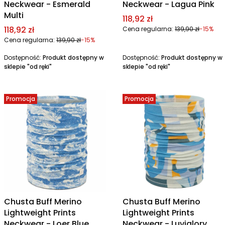
Neckwear - Esmerald
Neckwear - Lagua Pink
Multi
Cena promocyjna
118,92 zł
Cena promocyjna
118,92 zł
Cena regularna:
139,90 zł
-15%
Cena regularna:
139,90 zł
-15%
Dostępność:
Produkt dostępny w
Dostępność:
Produkt dostępny w
sklepie "od ręki"
sklepie "od ręki"
Promocja
Promocja
Chusta Buff Merino
Chusta Buff Merino
Lightweight Prints
Lightweight Prints
Neckwear - Loer Blue
Neckwear - Luviglory