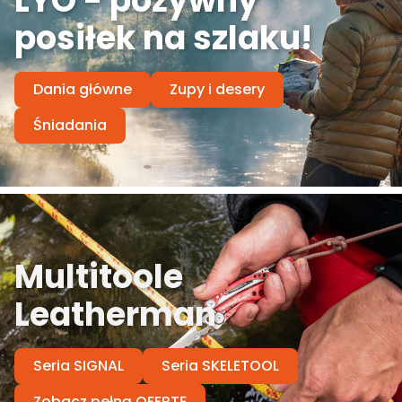
LYO - pożywny
posiłek na szlaku!
Dania główne
Zupy i desery
Śniadania
Multitoole
Leatherman
Seria SIGNAL
Seria SKELETOOL
Zobacz pełną OFERTĘ