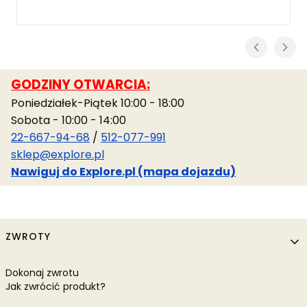
GODZINY OTWARCIA:
Poniedziałek-Piątek 10:00 - 18:00
Sobota - 10:00 - 14:00
22-667-94-68
/
512-077-991
sklep@explore.pl
Nawiguj do Explore.pl (mapa dojazdu)
Linki w stopce
ZWROTY
Dokonaj zwrotu
Jak zwrócić produkt?