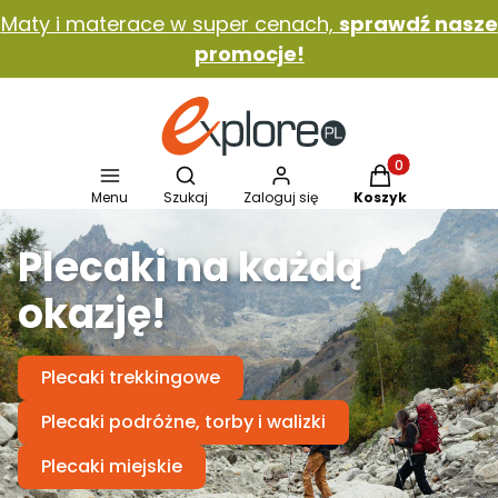
Maty i materace w super cenach,
sprawdź nasze
promocje!
Otwórz wyszukiwarkę
Produkty w koszy
Menu
Szukaj
Zaloguj się
Koszyk
Plecaki na każdą
okazję!
Plecaki trekkingowe
Plecaki podróżne, torby i walizki
Plecaki miejskie