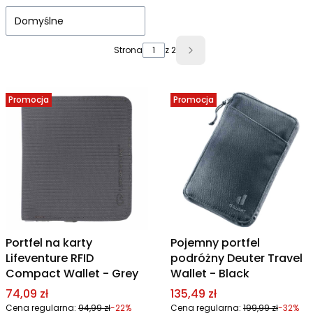
Domyślne
Strona
z 2
Następne produkty
Promocja
Promocja
Portfel na karty
Pojemny portfel
Lifeventure RFID
podróżny Deuter Travel
Compact Wallet - Grey
Wallet - Black
Cena promocyjna
Cena promocyjna
74,09 zł
135,49 zł
Cena regularna:
94,99 zł
-22%
Cena regularna:
199,99 zł
-32%