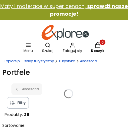
Maty i materace w super cenach,
sprawdź nasze
promocje!
Otwórz wyszukiwarkę
Produkty w koszy
Menu
Szukaj
Zaloguj się
Koszyk
Explore.pl - sklep turystyczny
Turystyka
Akcesoria
Portfele
Akcesoria
Filtry
Produkty:
26
Lista produktów
Sortowanie: