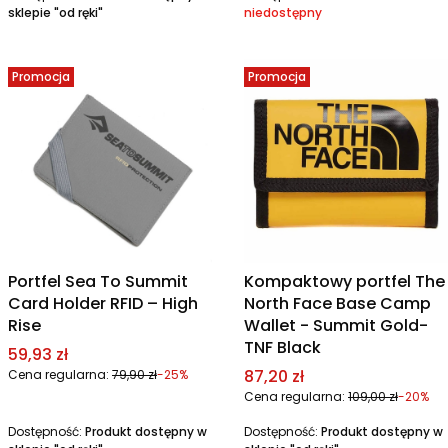
sklepie "od ręki"
niedostępny
Promocja
Promocja
Portfel Sea To Summit
Kompaktowy portfel The
Card Holder RFID – High
North Face Base Camp
Rise
Wallet - Summit Gold-
TNF Black
Cena promocyjna
59,93 zł
Cena promocyjna
87,20 zł
Cena regularna:
79,90 zł
-25%
Cena regularna:
109,00 zł
-20%
Dostępność:
Produkt dostępny w
Dostępność:
Produkt dostępny w