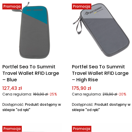
Promocja
Promocja
Portfel Sea To Summit
Portfel Sea To Summit
Travel Wallet RFID Large
Travel Wallet RFID Large
– Blue
– High Rise
Cena promocyjna
Cena promocyjna
127,43 zł
175,90 zł
Cena regularna:
169,90 zł
-25%
Cena regularna:
219,90 zł
-20%
Dostępność:
Produkt dostępny w
Dostępność:
Produkt dostępny w
sklepie "od ręki"
sklepie "od ręki"
Promocja
Promocja