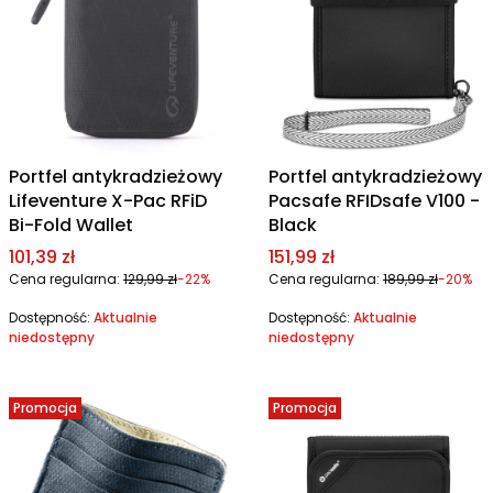
Portfel antykradzieżowy
Portfel antykradzieżowy
Lifeventure X-Pac RFiD
Pacsafe RFIDsafe V100 -
Bi-Fold Wallet
Black
Cena promocyjna
Cena promocyjna
101,39 zł
151,99 zł
Cena regularna:
129,99 zł
-22%
Cena regularna:
189,99 zł
-20%
Dostępność:
Aktualnie
Dostępność:
Aktualnie
niedostępny
niedostępny
Promocja
Promocja