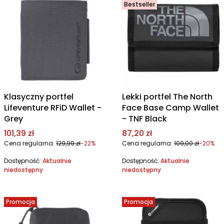
Bestseller
Klasyczny portfel
Lekki portfel The North
Lifeventure RFiD Wallet -
Face Base Camp Wallet
Grey
- TNF Black
Cena promocyjna
Cena promocyjna
101,39 zł
87,20 zł
Cena regularna:
129,99 zł
-22%
Cena regularna:
109,00 zł
-20%
Dostępność:
Aktualnie
Dostępność:
Aktualnie
niedostępny
niedostępny
Promocja
Promocja