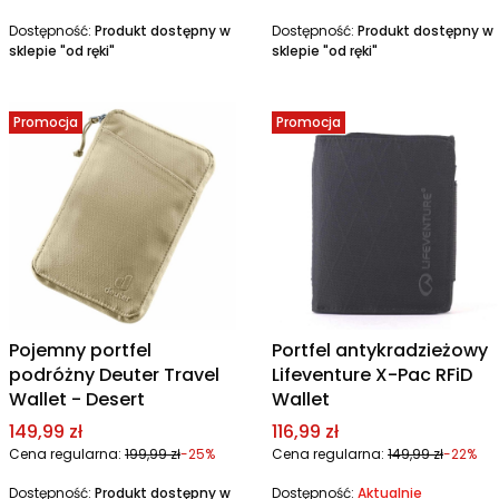
Dostępność:
Produkt dostępny w
Dostępność:
Produkt dostępny w
sklepie "od ręki"
sklepie "od ręki"
Promocja
Promocja
Pojemny portfel
Portfel antykradzieżowy
podróżny Deuter Travel
Lifeventure X-Pac RFiD
Wallet - Desert
Wallet
Cena promocyjna
Cena promocyjna
149,99 zł
116,99 zł
Cena regularna:
199,99 zł
-25%
Cena regularna:
149,99 zł
-22%
Dostępność:
Produkt dostępny w
Dostępność:
Aktualnie