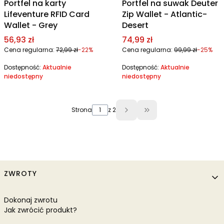
Portfel na karty
Portfel na suwak Deuter
Lifeventure RFID Card
Zip Wallet - Atlantic-
Wallet - Grey
Desert
Cena promocyjna
Cena promocyjna
56,93 zł
74,99 zł
Cena regularna:
72,99 zł
-22%
Cena regularna:
99,99 zł
-25%
Dostępność:
Aktualnie
Dostępność:
Aktualnie
niedostępny
niedostępny
Strona
z 2
Przejdź do ostatniej 
Linki w stopce
ZWROTY
Dokonaj zwrotu
Jak zwrócić produkt?