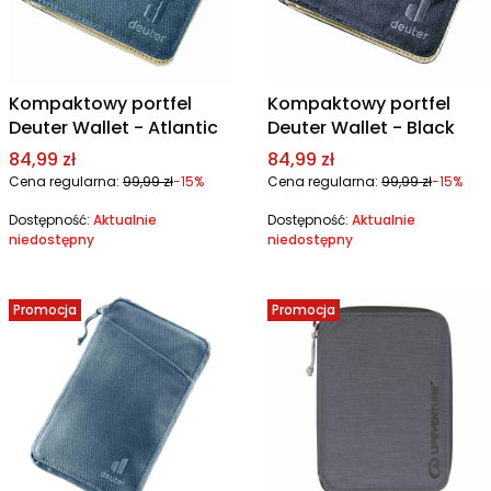
Kompaktowy portfel
Kompaktowy portfel
Deuter Wallet - Atlantic
Deuter Wallet - Black
Cena promocyjna
Cena promocyjna
84,99 zł
84,99 zł
Cena regularna:
99,99 zł
-15%
Cena regularna:
99,99 zł
-15%
Dostępność:
Aktualnie
Dostępność:
Aktualnie
niedostępny
niedostępny
Promocja
Promocja