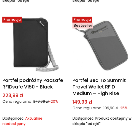
sklepie "od ręki"
sklepie "od ręki"
Promocja
Promocja
Bestseller
Portfel podróżny Pacsafe
Portfel Sea To Summit
RFIDsafe V150 - Black
Travel Wallet RFID
Medium – High Rise
Cena promocyjna
223,99 zł
Cena promocyjna
149,93 zł
Cena regularna:
279,99 zł
-20%
Cena regularna:
199,90 zł
-25%
Dostępność:
Aktualnie
Dostępność:
Produkt dostępny w
niedostępny
sklepie "od ręki"