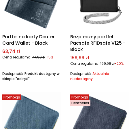
Portfel na karty Deuter
Bezpieczny portfel
Card Wallet - Black
Pacsafe RFIDsafe V125 -
Black
Cena promocyjna
63,74 zł
Cena promocyjna
159,99 zł
Cena regularna:
74,99 zł
-15%
Cena regularna:
199,99 zł
-20%
Dostępność:
Produkt dostępny w
Dostępność:
Aktualnie
sklepie "od ręki"
niedostępny
Promocja
Promocja
Bestseller