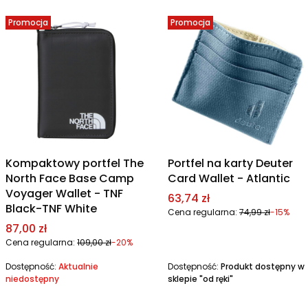
Promocja
Promocja
Kompaktowy portfel The
Portfel na karty Deuter
North Face Base Camp
Card Wallet - Atlantic
Voyager Wallet - TNF
Cena promocyjna
63,74 zł
Black-TNF White
Cena regularna:
74,99 zł
-15%
Cena promocyjna
87,00 zł
Cena regularna:
109,00 zł
-20%
Dostępność:
Aktualnie
Dostępność:
Produkt dostępny w
niedostępny
sklepie "od ręki"