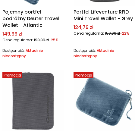
Pojemny portfel
Portfel Lifeventure RFID
podróżny Deuter Travel
Mini Travel Wallet - Grey
Wallet - Atlantic
Cena promocyjna
124,79 zł
Cena promocyjna
149,99 zł
Cena regularna:
159,99 zł
-22%
Cena regularna:
199,99 zł
-25%
Dostępność:
Aktualnie
Dostępność:
Aktualnie
niedostępny
niedostępny
Promocja
Promocja