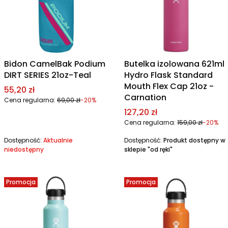
Bidon CamelBak Podium
Butelka izolowana 621ml
DIRT SERIES 21oz-Teal
Hydro Flask Standard
Mouth Flex Cap 21oz -
Cena promocyjna
55,20 zł
Carnation
Cena regularna:
69,00 zł
-20%
Cena promocyjna
127,20 zł
Cena regularna:
159,00 zł
-20%
Dostępność:
Aktualnie
Dostępność:
Produkt dostępny w
niedostępny
sklepie "od ręki"
Promocja
Promocja