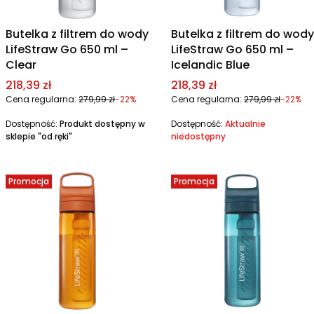
Butelka z filtrem do wody
Butelka z filtrem do wody
LifeStraw Go 650 ml –
LifeStraw Go 650 ml –
Clear
Icelandic Blue
Cena promocyjna
Cena promocyjna
218,39 zł
218,39 zł
Cena regularna:
279,99 zł
-22%
Cena regularna:
279,99 zł
-22%
Dostępność:
Produkt dostępny w
Dostępność:
Aktualnie
sklepie "od ręki"
niedostępny
Promocja
Promocja