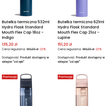
Butelka termiczna 532ml
Butelka termiczna 621ml
Hydro Flask Standard
Hydro Flask Standard
Mouth Flex Cap 18oz -
Mouth Flex Cap 21oz -
Indigo
Lupine
Cena promocyjna
Cena promocyjna
135,20 zł
151,20 zł
Cena regularna:
169,00 zł
-20%
Cena regularna:
189,00 zł
-20%
Dostępność:
Produkt dostępny w
Dostępność:
Produkt dostępny w
sklepie "od ręki"
sklepie "od ręki"
Promocja
Promocja