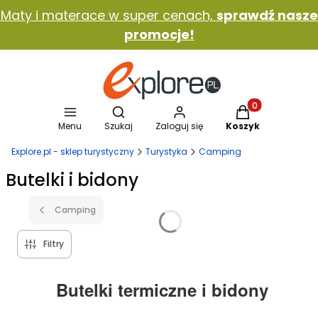
Maty i materace w super cenach,
sprawdź nasze
promocje!
Otwórz wyszukiwarkę
Produkty w koszy
Menu
Szukaj
Zaloguj się
Koszyk
Explore.pl - sklep turystyczny
Turystyka
Camping
Butelki i bidony
Camping
Filtry
Butelki termiczne i bidony