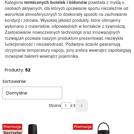
Kategoria
termicznych butelek i bidonów
powstała z myślą o
osobach aktywnych, dla których uprawianie sportu niezależnie od
warunków atmosferycznych to doskonały sposób na zachowanie
kondycji i zdrowia. Wysokiej jakości produkty, które oferujemy
wykonano z materiałów, odpowiednich w kontakcie z żywnością.
Zastosowanie nowoczesnych technologii oraz innowacyjnych
rozwiązań pozwala naszym produktom prezentować niezwykła
funkcjonalność i niezawodność. Podwójne ścianki gwarantują
utrzymanie temperatury napoju, jony srebra wewnątrz zapobiegają
rozwojowi bakterii wewnątrz pojemnika.
Produkty:
52
Lista produktów
Sortowanie:
Domyślne
Strona
z 3
Następne produkty
Promocja
Promocja
Bestseller