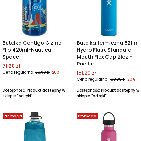
Butelka Contigo Gizmo
Butelka termiczna 621ml
Flip 420ml-Nautical
Hydro Flask Standard
Space
Mouth Flex Cap 21oz -
Pacific
Cena promocyjna
71,20 zł
Cena promocyjna
151,20 zł
Cena regularna:
89,00 zł
-20%
Cena regularna:
189,00 zł
-20%
Dostępność:
Produkt dostępny w
Dostępność:
Produkt dostępny w
sklepie "od ręki"
sklepie "od ręki"
Promocja
Promocja