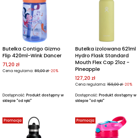
Butelka Contigo Gizmo
Butelka izolowana 621ml
Flip 420ml-Wink Dancer
Hydro Flask Standard
Mouth Flex Cap 21oz -
Cena promocyjna
71,20 zł
Pineapple
Cena regularna:
89,00 zł
-20%
Cena promocyjna
127,20 zł
Cena regularna:
159,00 zł
-20%
Dostępność:
Produkt dostępny w
Dostępność:
Produkt dostępny w
sklepie "od ręki"
sklepie "od ręki"
Promocja
Promocja