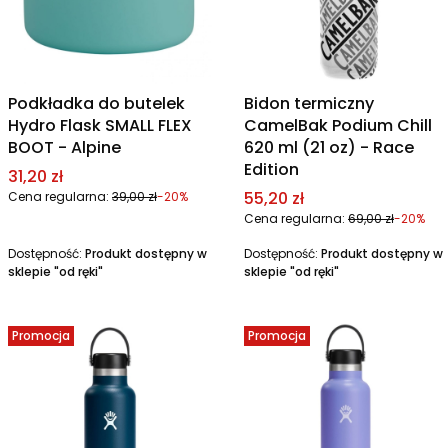
Podkładka do butelek
Bidon termiczny
Hydro Flask SMALL FLEX
CamelBak Podium Chill
BOOT - Alpine
620 ml (21 oz) - Race
Edition
Cena promocyjna
31,20 zł
Cena promocyjna
55,20 zł
Cena regularna:
39,00 zł
-20%
Cena regularna:
69,00 zł
-20%
Dostępność:
Produkt dostępny w
Dostępność:
Produkt dostępny w
sklepie "od ręki"
sklepie "od ręki"
Promocja
Promocja