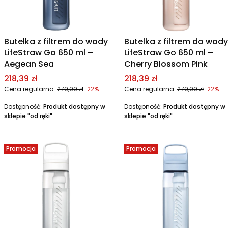
Butelka z filtrem do wody
Butelka z filtrem do wody
LifeStraw Go 650 ml –
LifeStraw Go 650 ml –
Aegean Sea
Cherry Blossom Pink
Cena promocyjna
Cena promocyjna
218,39 zł
218,39 zł
Cena regularna:
279,99 zł
-22%
Cena regularna:
279,99 zł
-22%
Dostępność:
Produkt dostępny w
Dostępność:
Produkt dostępny w
sklepie "od ręki"
sklepie "od ręki"
Promocja
Promocja