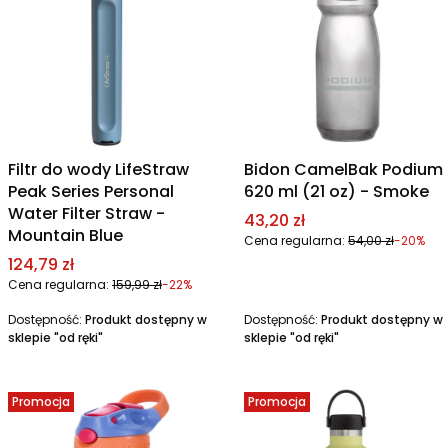
Filtr do wody LifeStraw
Bidon CamelBak Podium
Peak Series Personal
620 ml (21 oz) - Smoke
Water Filter Straw -
Cena promocyjna
43,20 zł
Mountain Blue
Cena regularna:
54,00 zł
-20%
Cena promocyjna
124,79 zł
Cena regularna:
159,99 zł
-22%
Dostępność:
Produkt dostępny w
Dostępność:
Produkt dostępny w
sklepie "od ręki"
sklepie "od ręki"
Promocja
Promocja