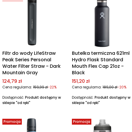
Filtr do wody LifeStraw
Butelka termiczna 621ml
Peak Series Personal
Hydro Flask Standard
Water Filter Straw - Dark
Mouth Flex Cap 21oz -
Mountain Gray
Black
Cena promocyjna
Cena promocyjna
124,79 zł
151,20 zł
Cena regularna:
159,99 zł
-22%
Cena regularna:
189,00 zł
-20%
Dostępność:
Produkt dostępny w
Dostępność:
Produkt dostępny w
sklepie "od ręki"
sklepie "od ręki"
Promocja
Promocja