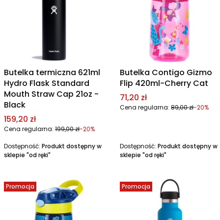
Butelka termiczna 621ml
Butelka Contigo Gizmo
Hydro Flask Standard
Flip 420ml-Cherry Cat
Mouth Straw Cap 21oz -
Cena promocyjna
71,20 zł
Black
Cena regularna:
89,00 zł
-20%
Cena promocyjna
159,20 zł
Cena regularna:
199,00 zł
-20%
Dostępność:
Produkt dostępny w
Dostępność:
Produkt dostępny w
sklepie "od ręki"
sklepie "od ręki"
Promocja
Promocja