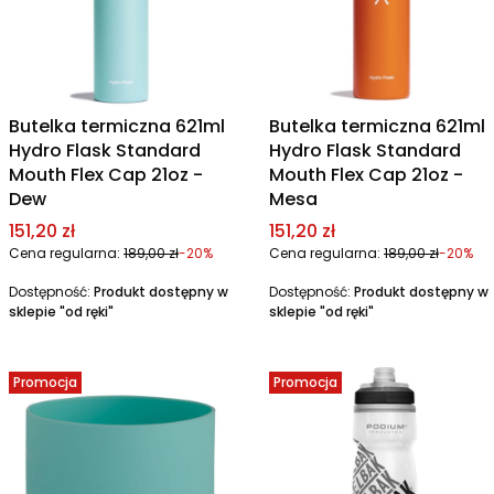
Butelka termiczna 621ml
Butelka termiczna 621ml
Hydro Flask Standard
Hydro Flask Standard
Mouth Flex Cap 21oz -
Mouth Flex Cap 21oz -
Dew
Mesa
Cena promocyjna
Cena promocyjna
151,20 zł
151,20 zł
Cena regularna:
189,00 zł
-20%
Cena regularna:
189,00 zł
-20%
Dostępność:
Produkt dostępny w
Dostępność:
Produkt dostępny w
sklepie "od ręki"
sklepie "od ręki"
Promocja
Promocja