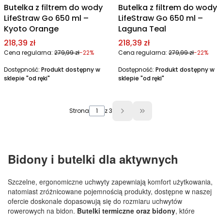
Butelka z filtrem do wody
Butelka z filtrem do wody
LifeStraw Go 650 ml –
LifeStraw Go 650 ml –
Kyoto Orange
Laguna Teal
Cena promocyjna
Cena promocyjna
218,39 zł
218,39 zł
Cena regularna:
279,99 zł
-22%
Cena regularna:
279,99 zł
-22%
Dostępność:
Produkt dostępny w
Dostępność:
Produkt dostępny w
sklepie "od ręki"
sklepie "od ręki"
Strona
z 3
Przejdź do ostatniej 
Bidony i butelki dla aktywnych
Szczelne, ergonomiczne uchwyty zapewniają komfort użytkowania,
natomiast zróżnicowane pojemnością produkty, dostępne w naszej
ofercie doskonale dopasowują się do rozmiaru uchwytów
rowerowych na bidon.
Butelki termiczne oraz bidony
, które