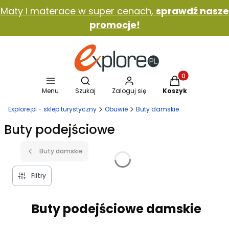
Maty i materace w super cenach,
sprawdź nasze
promocje!
Otwórz wyszukiwarkę
Produkty w koszy
Menu
Szukaj
Zaloguj się
Koszyk
Explore.pl - sklep turystyczny
Obuwie
Buty damskie
Buty podejściowe
Buty damskie
Filtry
Buty podejściowe damskie