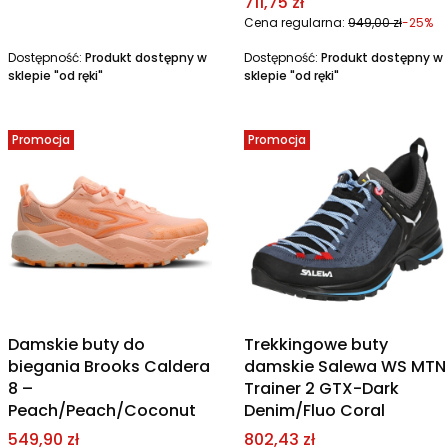
Cena promocyjna
711,75 zł
Cena regularna:
949,00 zł
-25%
Dostępność:
Produkt dostępny w
Dostępność:
Produkt dostępny w
sklepie "od ręki"
sklepie "od ręki"
Promocja
Promocja
Damskie buty do
Trekkingowe buty
biegania Brooks Caldera
damskie Salewa WS MTN
8 –
Trainer 2 GTX-Dark
Peach/Peach/Coconut
Denim/Fluo Coral
Cena promocyjna
Cena promocyjna
549,90 zł
802,43 zł