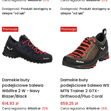
Cena regularna:
949,00 zł
-25%
Cena regularna:
699,00 zł
-25%
Dostępność:
Produkt dostępny w
Dostępność:
Produkt dostępny w
sklepie "od ręki"
sklepie "od ręki"
Promocja
Promocja
Damskie buty
Damskie buty
podejściowe Salewa
podejściowe Salewa WS
Wildfire 2 W - Navy
MTN Trainer 2 GTX-
Blazer/Black
Driftwood/Fluo Coral
Cena promocyjna
Cena promocyjna
614,93 zł
659,25 zł
Cena regularna:
819,90 zł
-25%
Cena regularna:
879,00 zł
-25%