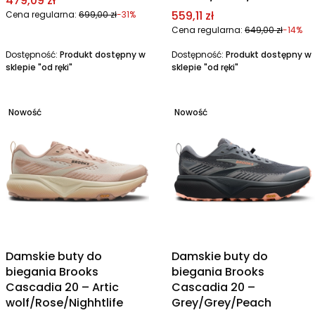
479,09 zł
Cena promocyjna
559,11 zł
Cena regularna:
699,00 zł
-31%
Cena regularna:
649,00 zł
-14%
Dostępność:
Produkt dostępny w
Dostępność:
Produkt dostępny w
sklepie "od ręki"
sklepie "od ręki"
Nowość
Nowość
Damskie buty do
Damskie buty do
biegania Brooks
biegania Brooks
Cascadia 20 – Artic
Cascadia 20 –
wolf/Rose/Nighhtlife
Grey/Grey/Peach