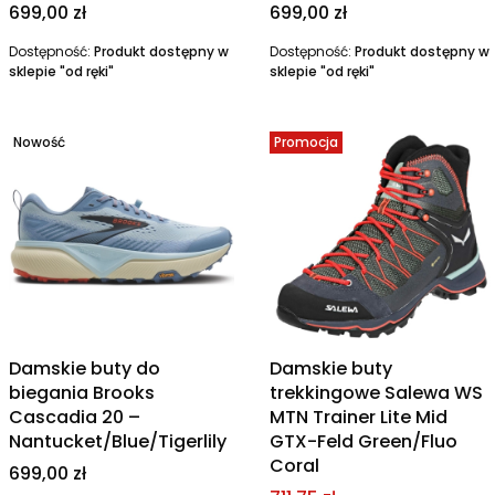
Cena
Cena
699,00 zł
699,00 zł
Dostępność:
Produkt dostępny w
Dostępność:
Produkt dostępny w
sklepie "od ręki"
sklepie "od ręki"
Nowość
Promocja
Damskie buty do
Damskie buty
biegania Brooks
trekkingowe Salewa WS
Cascadia 20 –
MTN Trainer Lite Mid
Nantucket/Blue/Tigerlily
GTX-Feld Green/Fluo
Coral
Cena
699,00 zł