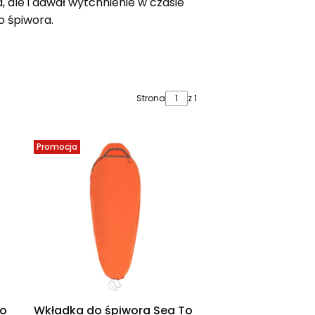
 ale i dawał wytchnienie w czasie
 śpiwora.
Strona
z 1
Promocja
To
Wkładka do śpiwora Sea To