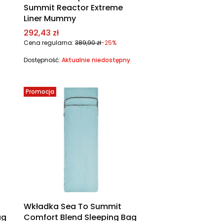
Summit Reactor Extreme
Liner Mummy
Cena promocyjna
292,43 zł
Cena regularna:
389,90 zł
-25%
Dostępność:
Aktualnie niedostępny
Promocja
Wkładka Sea To Summit
ag
Comfort Blend Sleeping Bag