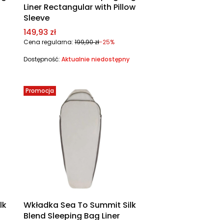
Liner Rectangular with Pillow
Sleeve
Cena promocyjna
149,93 zł
Cena regularna:
199,90 zł
-25%
Dostępność:
Aktualnie niedostępny
Promocja
lk
Wkładka Sea To Summit Silk
Blend Sleeping Bag Liner