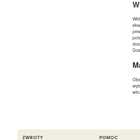
W
Wkł
ekw
pew
pot
dos
Dos
M
Obe
wyb
wło
Linki w stopce
ZWROTY
POMOC