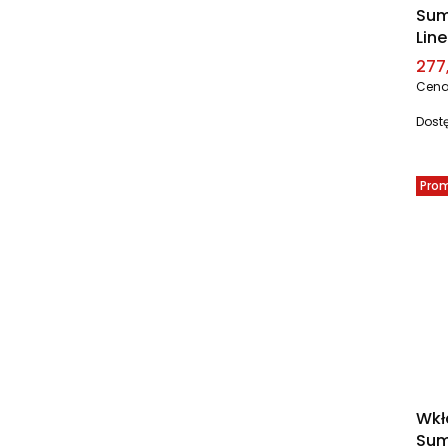
Sum
Lin
Cen
277,
Cena
Dost
Pro
Wkł
Sum