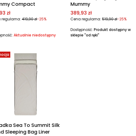
mmy Compact
Mummy
a promocyjna
Cena promocyjna
93 zł
389,93 zł
 regularna:
419,90 zł
-25%
Cena regularna:
519,90 zł
-25%
Dostępność:
Produkt dostępny w
ępność:
Aktualnie niedostępny
sklepie "od ręki"
mocja
adka Sea To Summit Silk
nd Sleeping Bag Liner