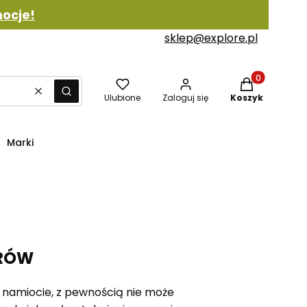
ocje!
sklep@explore.pl
Produkty w ko
Wyczyść
Szukaj
Ulubione
Zaloguj się
Koszyk
Marki
ORÓW
 namiocie, z pewnością nie może