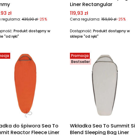
mmy
Liner Rectangular
a promocyjna
Cena promocyjna
93 zł
119,93 zł
 regularna:
439,90 zł
-25%
Cena regularna:
159,90 zł
-25%
ępność:
Produkt dostępny w
Dostępność:
Produkt dostępny w
ie "od ręki"
sklepie "od ręki"
mocja
Promocja
Bestseller
adka do śpiwora Sea To
Wkładka Sea To Summit Si
mit Reactor Fleece Liner
Blend Sleeping Bag Liner