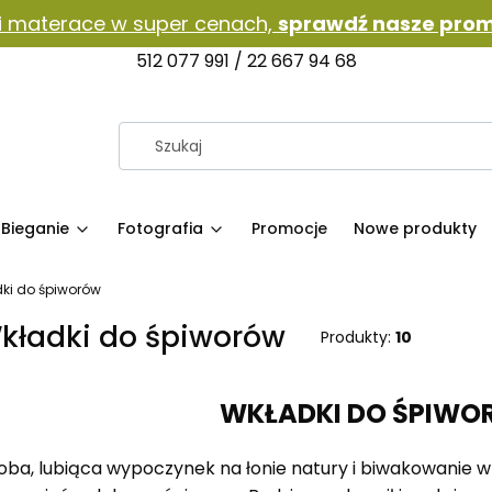
i materace w super cenach,
sprawdź nasze prom
512 077 991 / 22 667 94 68
Bieganie
Fotografia
Promocje
Nowe produkty
ki do śpiworów
kładki do śpiworów
Produkty:
10
WKŁADKI DO ŚPIW
oba, lubiąca wypoczynek na łonie natury i biwakowanie w