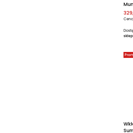
Mu
Cen
329,
Cena
Dost
sklep
Pro
Wkł
Sum