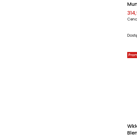
Mu
Cen
314,
Cena
Dost
Pro
Wkł
Ble