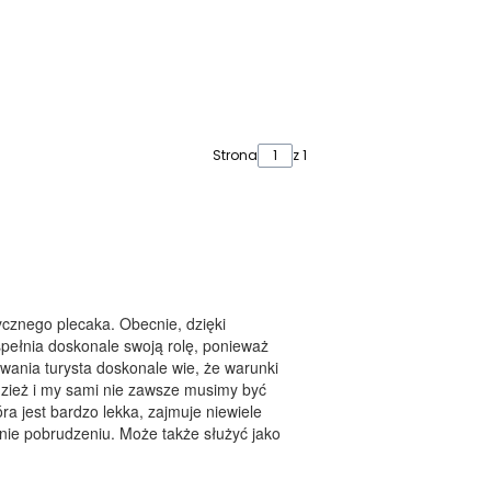
Strona
z 1
tycznego plecaka. Obecnie, dzięki
spełnia doskonale swoją rolę, ponieważ
wania turysta doskonale wie, że warunki
odzież i my sami nie zawsze musimy być
óra jest bardzo lekka, zajmuje niewiele
egnie pobrudzeniu. Może także służyć jako