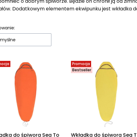
omnieć o dobrym śpiworze. Będzie on chronił ją od zimna,
ałów. Dodatkowym elementem ekwipunku jest wkładka do
sta produktów
owanie:
myślne
mocja
Promocja
Bestseller
adka do śpiwora Sea To
Wkładka do śpiwora Sea 