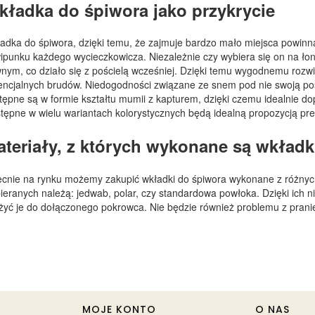
kładka do śpiwora jako przykrycie
adka do śpiwora, dzięki temu, że zajmuje bardzo mało miejsca powi
ipunku każdego wycieczkowicza. Niezależnie czy wybiera się on na łon
nym, co działo się z pościelą wcześniej. Dzięki temu wygodnemu rozwi
encjalnych brudów. Niedogodności związane ze snem pod nie swoją po
tępne są w formie kształtu mumii z kapturem, dzięki czemu idealnie d
tępne w wielu wariantach kolorystycznych będą idealną propozycją pr
ateriały, z których wykonane są wkładk
cnie na rynku możemy zakupić wkładki do śpiwora wykonane z różnych 
ieranych należą: jedwab, polar, czy standardowa powłoka. Dzięki ich n
żyć je do dołączonego pokrowca. Nie będzie również problemu z pran
MOJE KONTO
O NAS