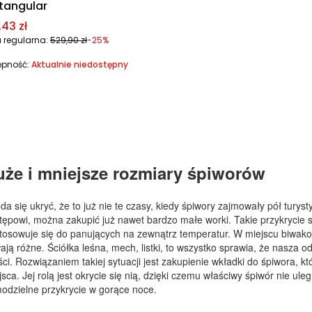
tangular
a promocyjna
43 zł
 regularna:
529,90 zł
-25%
ępność:
Aktualnie niedostępny
uże i mniejsze rozmiary śpiworów
 da się ukryć, że to już nie te czasy, kiedy śpiwory zajmowały pół turys
tępowi, można zakupić już nawet bardzo małe worki. Takie przykrycie 
tosowuje się do panujących na zewnątrz temperatur. W miejscu biwako
ają różne. Ściółka leśna, mech, listki, to wszystko sprawia, że nasza 
ści. Rozwiązaniem takiej sytuacji jest zakupienie wkładki do śpiwora, kt
jsca. Jej rolą jest okrycie się nią, dzięki czemu właściwy śpiwór nie ul
odzielne przykrycie w gorące noce.