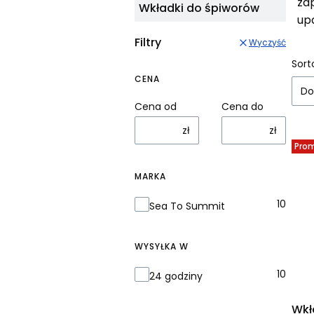
zap
Wkładki do śpiworów
up
Filtry
Wyczyść
Li
Sort
CENA
Do
Cena od
Cena do
zł
zł
Pro
MARKA
Marka
10
Sea To Summit
WYSYŁKA W
Wysyłka w
10
24 godziny
Wkł