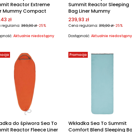
mit Reactor Extreme
Summit Reactor Sleeping
er Mummy Compact
Bag Liner Mummy
a promocyjna
Cena promocyjna
43 zł
239,93 zł
 regularna:
369,90 zł
-25%
Cena regularna:
319,90 zł
-25%
ępność:
Aktualnie niedostępny
Dostępność:
Aktualnie niedostępny
mocja
Promocja
adka do śpiwora Sea To
Wkładka Sea To Summit
mit Reactor Fleece Liner
Comfort Blend Sleeping B