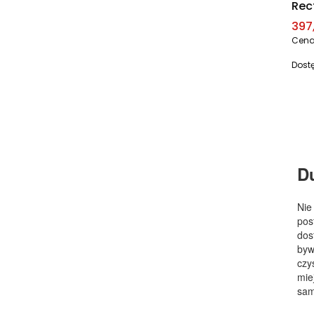
Rec
Cen
397,
Cena
Dost
D
Nie
pos
dos
byw
czy
mie
sam