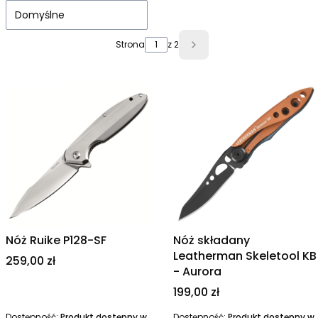
Domyślne
Strona
z 2
Następne produkty
Nóż Ruike P128-SF
Nóż składany
Leatherman Skeletool KB
Cena
259,00 zł
- Aurora
Cena
199,00 zł
Dostępność:
Produkt dostępny w
Dostępność:
Produkt dostępny w