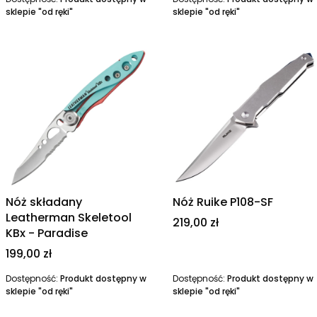
sklepie "od ręki"
sklepie "od ręki"
Nóż składany
Nóż Ruike P108-SF
Leatherman Skeletool
Cena
219,00 zł
KBx - Paradise
Cena
199,00 zł
Dostępność:
Produkt dostępny w
Dostępność:
Produkt dostępny w
sklepie "od ręki"
sklepie "od ręki"