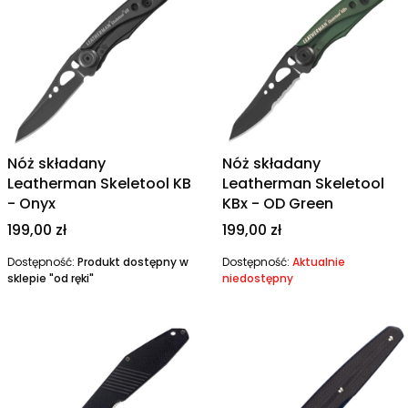
Nóż składany
Nóż składany
Leatherman Skeletool KB
Leatherman Skeletool
- Onyx
KBx - OD Green
Cena
Cena
199,00 zł
199,00 zł
Dostępność:
Produkt dostępny w
Dostępność:
Aktualnie
sklepie "od ręki"
niedostępny