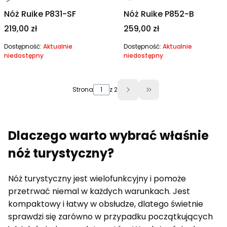
Nóż Ruike P831-SF
Nóż Ruike P852-B
Cena
Cena
219,00 zł
259,00 zł
Dostępność:
Aktualnie
Dostępność:
Aktualnie
niedostępny
niedostępny
Strona
z 2
Przejdź do ostatniej 
Dlaczego warto wybrać właśnie
nóż turystyczny?
Nóż turystyczny jest wielofunkcyjny i pomoże
przetrwać niemal w każdych warunkach. Jest
kompaktowy i łatwy w obsłudze, dlatego świetnie
sprawdzi się zarówno w przypadku początkujących