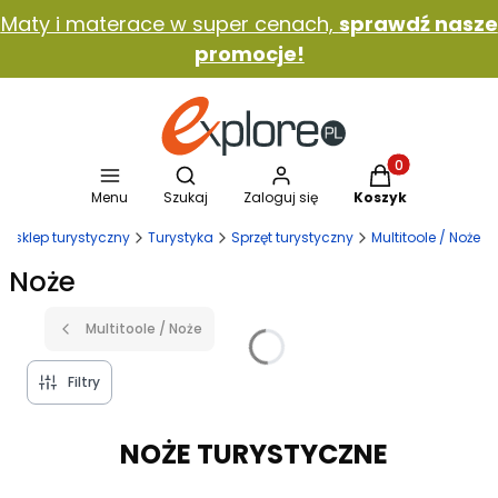
Maty i materace w super cenach,
sprawdź nasze
promocje!
Otwórz wyszukiwarkę
Produkty w koszy
Menu
Szukaj
Zaloguj się
Koszyk
l - sklep turystyczny
Turystyka
Sprzęt turystyczny
Multitoole / Noże
Noże
Multitoole / Noże
Filtry
NOŻE TURYSTYCZNE