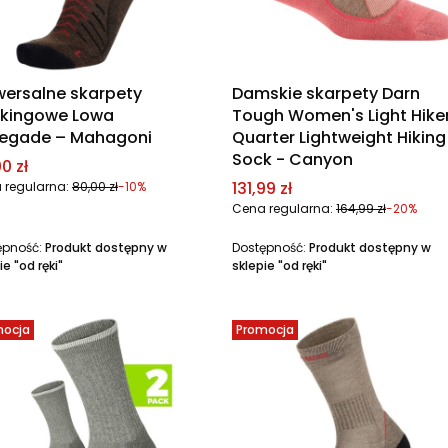
wersalne skarpety
Damskie skarpety Darn
kkingowe Lowa
Tough Women's Light Hike
egade – Mahagoni
Quarter Lightweight Hiking
Sock - Canyon
a promocyjna
0 zł
Cena promocyjna
131,99 zł
 regularna:
80,00 zł
-10%
Cena regularna:
164,99 zł
-20%
ępność:
Produkt dostępny w
Dostępność:
Produkt dostępny w
ie "od ręki"
sklepie "od ręki"
mocja
Promocja