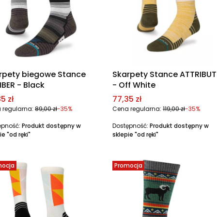
rpety biegowe Stance
Skarpety Stance ATTRIBUT
IBER - Black
- Off White
a promocyjna
Cena promocyjna
5 zł
77,35 zł
 regularna:
89,00 zł
-35%
Cena regularna:
119,00 zł
-35%
ępność:
Produkt dostępny w
Dostępność:
Produkt dostępny w
ie "od ręki"
sklepie "od ręki"
mocja
Promocja