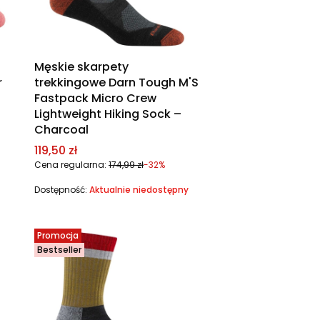
Męskie skarpety
r
trekkingowe Darn Tough M'S
Fastpack Micro Crew
Lightweight Hiking Sock –
Charcoal
Cena promocyjna
119,50 zł
Cena regularna:
174,99 zł
-32%
Dostępność:
Aktualnie niedostępny
Promocja
Bestseller