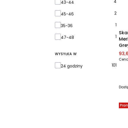
4
43-44
2
45-46
1
35-36
Ska
1
47-48
Mer
Gre
Cen
93,6
WYSYŁKA W
Cena
Wysyłka w
101
24 godziny
Dost
Pro