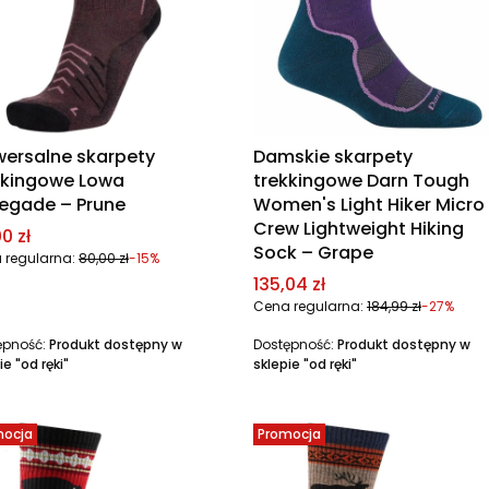
wersalne skarpety
Damskie skarpety
kkingowe Lowa
trekkingowe Darn Tough
egade – Prune
Women's Light Hiker Micro
Crew Lightweight Hiking
a promocyjna
0 zł
Sock – Grape
 regularna:
80,00 zł
-15%
Cena promocyjna
135,04 zł
Cena regularna:
184,99 zł
-27%
ępność:
Produkt dostępny w
Dostępność:
Produkt dostępny w
ie "od ręki"
sklepie "od ręki"
mocja
Promocja