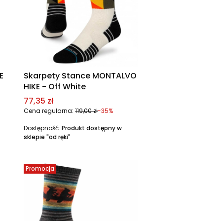
E
Skarpety Stance MONTALVO
HIKE - Off White
Cena promocyjna
77,35 zł
Cena regularna:
119,00 zł
-35%
Dostępność:
Produkt dostępny w
sklepie "od ręki"
Promocja