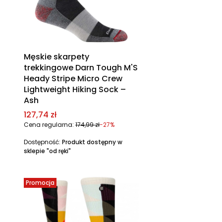
Męskie skarpety
trekkingowe Darn Tough M'S
Heady Stripe Micro Crew
Lightweight Hiking Sock –
Ash
Cena promocyjna
127,74 zł
Cena regularna:
174,99 zł
-27%
Dostępność:
Produkt dostępny w
sklepie "od ręki"
Promocja