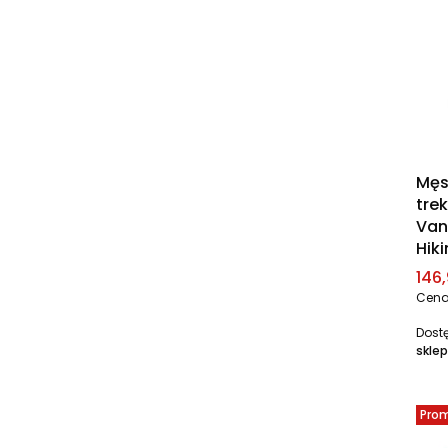
Męs
tre
Van
Hik
Cen
146,
Cena
Dost
sklep
Pro