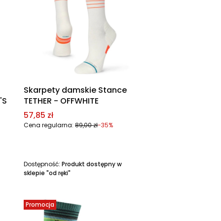
Skarpety damskie Stance
'S
TETHER - OFFWHITE
Cena promocyjna
57,85 zł
Cena regularna:
89,00 zł
-35%
Dostępność:
Produkt dostępny w
sklepie "od ręki"
Promocja