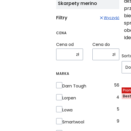
ak
Skarpety merino
pr
bi
Filtry
Wyczyść
spr
ob
CENA
Id
Cena od
Cena do
zł
zł
Li
Sort
Do
MARKA
Marka
56
Darn Tough
Pro
Best
4
Lorpen
5
Lowa
9
Smartwool