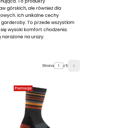
onująca. To produkty
 górskich, ale również dla
owych. Ich unikalne cechy
ęść garderoby. To przede wszystkim
się wysoki komfort chodzenia.
ą narażone na urazy.
Strona
z 5
Następne produkty
Promocja