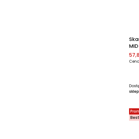
Ska
MID
Cen
57,8
Cena
Dost
sklep
Pro
Best