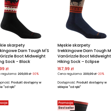
kie skarpety
Męskie skarpety
kkingowe Darn Tough M'S
trekkingowe Darn Tough M
Grizzle Boot Midweight
VanGrizzle Boot Midweight
ing Sock - Black
Hiking Sock – Eclipse
a promocyjna
Cena promocyjna
99 zł
167,99 zł
 regularna:
209,99 zł
-30%
Cena regularna:
209,99 zł
-20%
ępność:
Produkt dostępny w
Dostępność:
Produkt dostępny w
ie "od ręki"
sklepie "od ręki"
mocja
Promocja
Bestseller