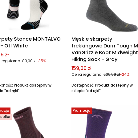
rpety Stance MONTALVO
Męskie skarpety
 - Off White
trekkingowe Darn Tough M
VanGrizzle Boot Midweight
a promocyjna
5 zł
Hiking Sock - Gray
 regularna:
89,00 zł
-35%
Cena promocyjna
159,00 zł
Cena regularna:
209,99 zł
-24%
ępność:
Produkt dostępny w
Dostępność:
Produkt dostępny w
ie "od ręki"
sklepie "od ręki"
mocja
Promocja
seller