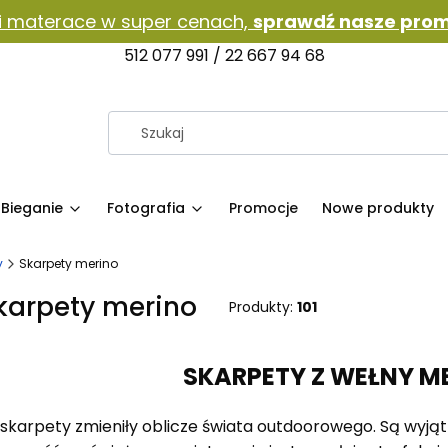
i materace w super cenach,
sprawdź nasze prom
512 077 991 / 22 667 94 68
Bieganie
Fotografia
Promocje
Nowe produkty
y
Skarpety merino
karpety merino
Produkty:
101
SKARPETY Z WEŁNY M
 skarpety zmieniły oblicze świata outdoorowego. Są wyjąt