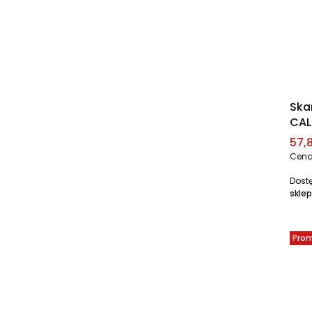
Ska
CAL
Cen
57,8
Cena
Dost
sklep
Pro