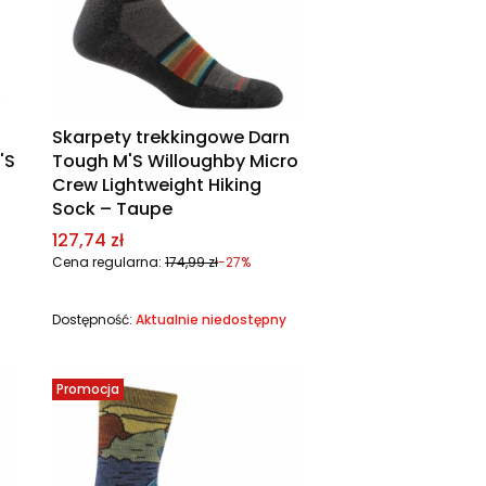
Skarpety trekkingowe Darn
'S
Tough M'S Willoughby Micro
Crew Lightweight Hiking
Sock – Taupe
Cena promocyjna
127,74 zł
Cena regularna:
174,99 zł
-27%
Dostępność:
Aktualnie niedostępny
Promocja