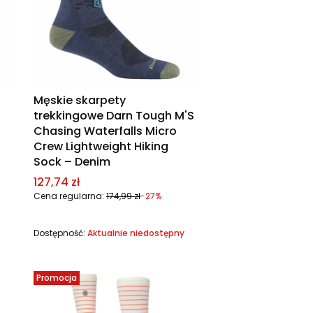
Męskie skarpety
trekkingowe Darn Tough M'S
Chasing Waterfalls Micro
Crew Lightweight Hiking
Sock – Denim
Cena promocyjna
127,74 zł
Cena regularna:
174,99 zł
-27%
Dostępność:
Aktualnie niedostępny
Promocja