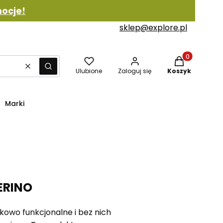
ocje!
sklep@explore.pl
Produkty w ko
Wyczyść
Szukaj
Ulubione
Zaloguj się
Koszyk
Marki
ERINO
kowo funkcjonalne i bez nich