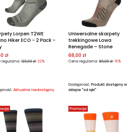
rpety Lorpen T2WE
Uniwersalne skarpety
ino Hiker ECO - 2 Pack -
trekkingowe Lowa
y
Renegade – Stone
a promocyjna
Cena promocyjna
0 zł
68,00 zł
 regularna:
120,00 zł
-22%
Cena regularna:
80,00 zł
-15%
Dostępność:
Produkt dostępny w
ępność:
Aktualnie niedostępny
sklepie "od ręki"
mocja
Promocja