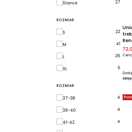
27
Stance
ROZMIAR
Uni
Rozmiar
22
S
tre
Ren
41
M
Cen
72,0
Cena
26
L
5
XL
Dost
sklep
ROZMIAR
Rozmiar
4
Pro
37-38
4
39-40
4
41-42