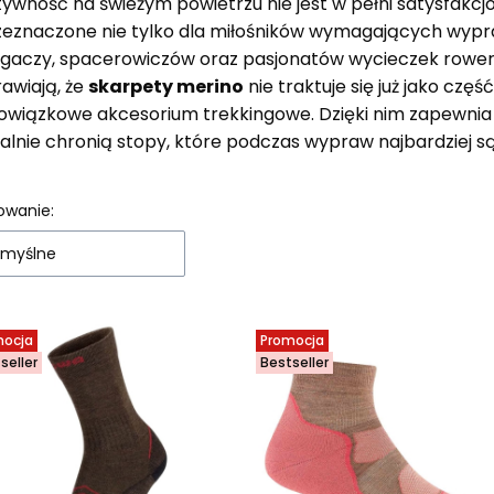
tywność na świeżym powietrzu nie jest w pełni satysfakcj
zeznaczone nie tylko dla miłośników wymagających wypraw
egaczy, spacerowiczów oraz pasjonatów wycieczek rower
awiają, że
skarpety merino
nie traktuje się już jako cz
owiązkowe akcesorium trekkingowe. Dzięki nim zapewnia 
ealnie chronią stopy, które podczas wypraw najbardziej s
sta produktów
owanie:
myślne
mocja
Promocja
seller
Bestseller