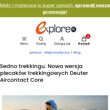
Maty i materace w super cenach,
sprawdź nasze
promocje!
Otwórz wyszukiwarkę
Produkty w koszy
Menu
Szukaj
Zaloguj się
Koszyk
Explore.pl - sklep turystyczny
Blog
Sedno trekkingu. Nowa wersja
plecaków trekkingowych Deuter
Aircontact Core