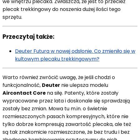
we wnętrzu plecaka. Zwłaszcza, że jest to przecież
plecak trekkingowy do noszenia dużej ilości tego
sprzętu.
Przeczytaj także:
Deuter Futura w nowej odsłonie. Co zmieniło się w
kultowym plecaku trekkingowym?
Warto również zwrócić uwagę, że jeśli chodzi o
funkcjonalność,
Deuter
nie ulepsza modelu
Aircontact Core
na siłę. Patenty, które zostały
wypracowane przez lata i doskonale się sprawdzają
zostały bez zmian. Mowa tu m.in. o świetnie
rozmieszczonych pasach kompresyjnych, które nie
tylko dobrze kompresują zawartość plecaka, ale też
są tak znakomicie rozmieszczone, że bez trudu i bez
zbędnego kombinowania przytoczymy do nich