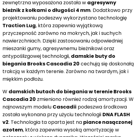
zewnętrzna wyposażona została w
agresywny
bieżnik z kołkami o długości 4 mm
. Dodatkowo przy
projektowaniu podeszwy wykorzystano technologię
Traction Lug
, która zapewnia wyjątkową
przyczepność zarówno na mokrych, jak i suchych
nawierzchniach. Dzięki zastosowaniu odpowiedniej
mieszanki gumy, agresywnemu bieżnikowi oraz
antypoślizgowej technologii,
damskie
buty do
biegania Brooks Cascadia 20
cechują się doskonałą
trakcją w każdym terenie. Zarówno na twardym, jak i
miękkim podłożu.
W
damskich butach do biegania w terenie Brooks
Cascadia 20
zmieniono również rodzaj amortyzacji. W
najnowszym modelu
Cascadii
podeszwa środkowa
została wykonana przy użyciu technologii
DNA FLASH
v2
. Technologia ta oparta jest na
piance nasączonej
azotem
, która zapewnia wysoką amortyzację w