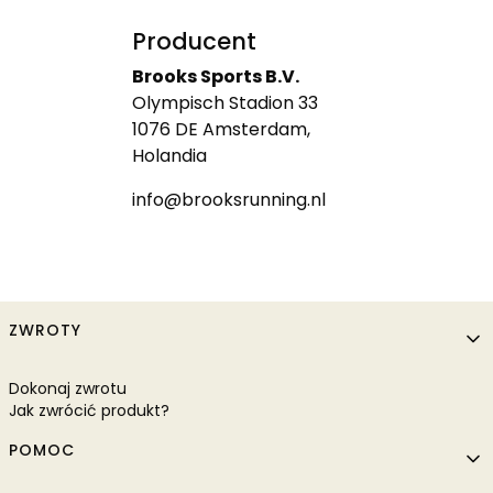
Producent
Brooks Sports B.V.
Olympisch Stadion 33
1076 DE Amsterdam,
Holandia
info@brooksrunning.nl
Linki w stopce
ZWROTY
Dokonaj zwrotu
Jak zwrócić produkt?
POMOC