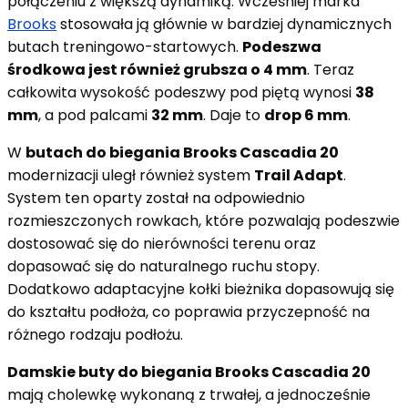
połączeniu z większą dynamiką. Wcześniej marka
Brooks
stosowała ją głównie w bardziej dynamicznych
butach treningowo-startowych.
Podeszwa
środkowa jest również grubsza o 4 mm
. Teraz
całkowita wysokość podeszwy pod piętą wynosi
38
mm
, a pod palcami
32 mm
. Daje to
drop 6 mm
.
W
butach do biegania Brooks Cascadia 20
modernizacji uległ również system
Trail Adapt
.
System ten oparty został na odpowiednio
rozmieszczonych rowkach, które pozwalają podeszwie
dostosować się do nierówności terenu oraz
dopasować się do naturalnego ruchu stopy.
Dodatkowo adaptacyjne kołki bieżnika dopasowują się
do kształtu podłoża, co poprawia przyczepność na
różnego rodzaju podłożu.
Damskie buty do biegania Brooks Cascadia 20
mają cholewkę wykonaną z trwałej, a jednocześnie