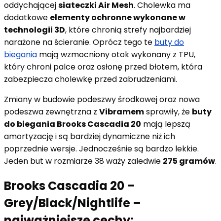
oddychającej
siateczki Air Mesh
. Cholewka ma
dodatkowe
elementy ochronne wykonane w
technologii 3D
, które chronią strefy najbardziej
narażone na ścieranie. Oprócz tego te
buty do
biegania
mają wzmocniony otok wykonany z TPU,
który chroni palce oraz osłonę przed błotem, która
zabezpiecza cholewkę przed zabrudzeniami.
Zmiany w budowie podeszwy środkowej oraz nowa
podeszwa zewnętrzna z
Vibramem
sprawiły, że
buty
do biegania Brooks Cascadia 20
mają lepszą
amortyzację i są bardziej dynamiczne niż ich
poprzednie wersje. Jednocześnie są bardzo lekkie.
Jeden but w rozmiarze 38 waży zaledwie
275 gramów
.
Brooks Cascadia 20 –
Grey/Black/Nightlife –
najważniejsze cechy: