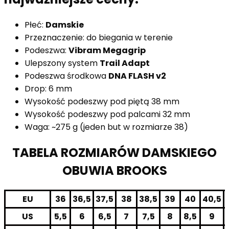
Płeć:
Damskie
Przeznaczenie: do biegania w terenie
Podeszwa:
Vibram Megagrip
Ulepszony system
Trail Adapt
Podeszwa środkowa
DNA FLASH v2
Drop: 6 mm
Wysokość podeszwy pod piętą 38 mm
Wysokość podeszwy pod palcami 32 mm
Waga: ~275 g (jeden but w rozmiarze 38)
TABELA ROZMIARÓW DAMSKIEGO
OBUWIA BROOKS
EU
36
36,5
37,5
38
38,5
39
40
40,5
US
5,5
6
6,5
7
7,5
8
8,5
9