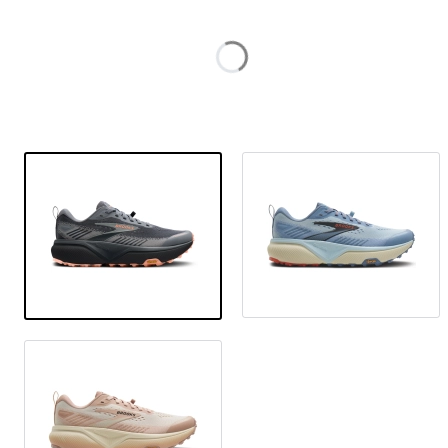
Poszczególne warianty mogą różnić się ceną
*
Rozmiar
Wybierz