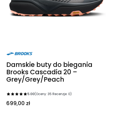
Damskie buty do biegania
Brooks Cascadia 20 –
Grey/Grey/Peach
5.00
(Oceny: 35 Recenzje: 0)
Cena
699,00 zł
Wybierz wariant produktu: