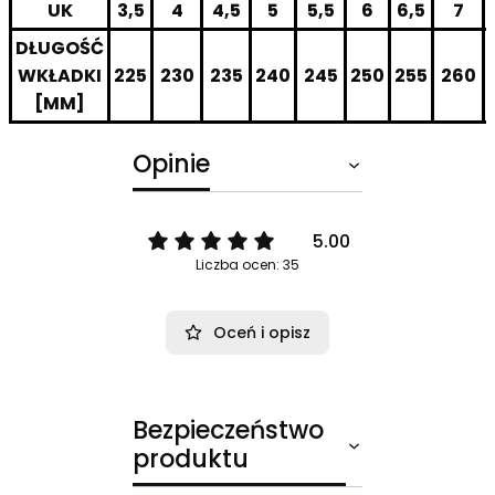
UK
3,5
4
4,5
5
5,5
6
6,5
7
DŁUGOŚĆ
WKŁADKI
225
230
235
240
245
250
255
260
[MM]
Opinie
5.00
Liczba ocen: 35
Oceń i opisz
Bezpieczeństwo
produktu