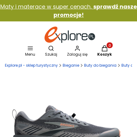
Maty i materace w super cenach,
sprawdź nasze
promocje!
Otwórz wyszukiwarkę
Produkty w koszy
Menu
Szukaj
Zaloguj się
Koszyk
Explore.pl - sklep turystyczny
Bieganie
Buty do biegania
Buty do 