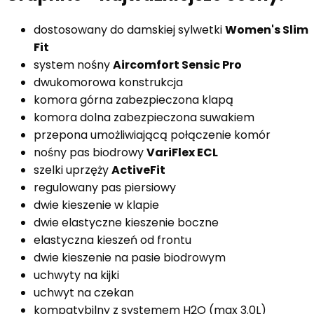
dostosowany do damskiej sylwetki
Women's Slim
Fit
system nośny
Aircomfort Sensic Pro
dwukomorowa konstrukcja
komora górna zabezpieczona klapą
komora dolna zabezpieczona suwakiem
przepona umożliwiającą połączenie komór
nośny pas biodrowy
VariFlex ECL
szelki uprzęży
ActiveFit
regulowany pas piersiowy
dwie kieszenie w klapie
dwie elastyczne kieszenie boczne
elastyczna kieszeń od frontu
dwie kieszenie na pasie biodrowym
uchwyty na kijki
uchwyt na czekan
kompatybilny z systemem H2O (max 3.0L)