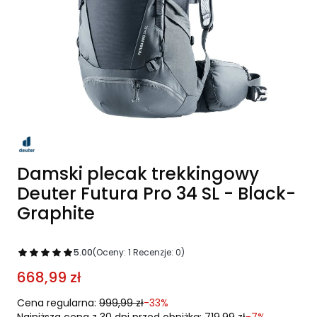
Damski plecak trekkingowy
Deuter Futura Pro 34 SL - Black-
Graphite
5.00
(Oceny: 1 Recenzje: 0)
668,99 zł
Cena regularna:
999,99 zł
-33%
Najniższa cena z 30 dni przed obniżką:
719,99 zł
-7%