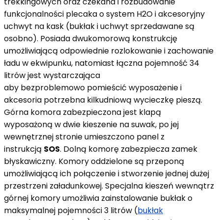
trekkingowych oraz czekana i rozbudowanie
funkcjonalności plecaka o system H2O i akcesoryjny
uchwyt na kask (bukłak i uchwyt sprzedawane są
osobno). Posiada dwukomorową konstrukcję
umożliwiającą odpowiednie rozlokowanie i zachowanie
ładu w ekwipunku, natomiast łączna pojemność 34
litrów jest wystarczająca
aby bezproblemowo pomieścić wyposażenie i
akcesoria potrzebna kilkudniową wycieczkę pieszą.
Górna komora zabezpieczona jest klapą
wyposażoną w dwie kieszenie na suwak, po jej
wewnętrznej stronie umieszczono panel z
instrukcją
SOS
. Dolną komorę zabezpiecza zamek
błyskawiczny. Komory oddzielone są przeponą
umożliwiającą ich połączenie i stworzenie jednej dużej
przestrzeni załadunkowej. Specjalna kieszeń wewnątrz
górnej komory umożliwia zainstalowanie bukłak o
maksymalnej pojemności 3 litrów (
bukłak