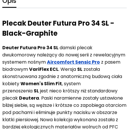
Opis
Plecak Deuter Futura Pro 34 SL -
Black-Graphite
Deuter Futura Pro 34 SL
damski plecak
dwukomorowy należący do nowej serii z rewelacyjnym
systemem nośnym
Aircomfort Sensic Pro
z pasem
biodrowym
VariFlex ECL
. Wersja
SL
została
skonstruowana zgodnie z anatomiczną budową ciała
kobiety
Women's Slim Fit
, system
przenoszenia
SL
jest nieco krótszy niż standardowy
plecak
Deutera
. Paski naramienne zostały ustawione
bliżej siebie, są węższe i krótsze co zapobiega otarciom
pod pachami i eliminuje punkty nacisku w obszarze
klatki piersiowej. Nowa kolekcja wykonana została z
bardziej ekologicznych materiałów wolnych od PFC