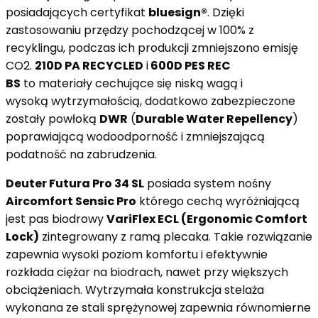
posiadających certyfikat
bluesign®
. Dzięki
zastosowaniu przędzy pochodzącej w 100% z
recyklingu, podczas ich produkcji zmniejszono emisję
CO2.
210D PA RECYCLED
i
600D PES REC
BS
to materiały cechujące się niską wagą i
wysoką wytrzymałością, dodatkowo zabezpieczone
zostały powłoką
DWR
(
Durable Water Repellency
)
poprawiającą wodoodporność i zmniejszającą
podatność na zabrudzenia.
Deuter Futura Pro 34 SL
posiada system nośny
Aircomfort Sensic Pro
którego cechą wyróżniającą
jest pas biodrowy
VariFlex ECL
(Ergonomic Comfort
Lock)
zintegrowany z ramą plecaka. Takie rozwiązanie
zapewnia wysoki poziom komfortu i efektywnie
rozkłada ciężar na biodrach, nawet przy większych
obciążeniach. Wytrzymała konstrukcja stelaża
wykonana ze stali sprężynowej zapewnia równomierne