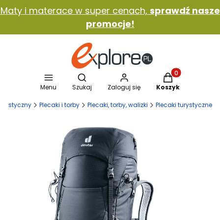
Maty i materace w super cenach,
sprawdź nasze
promocje!
Otwórz wyszukiwarkę
Produkty w koszy
Menu
Szukaj
Zaloguj się
Koszyk
 turystyczny
Plecaki i torby
Plecaki, torby, walizki
Plecaki turystyczne