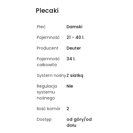
Plecaki
Płeć
Damski
Pojemność
21 - 40 l.
Producent
Deuter
Pojemność
34 l.
całkowita
System nośny
Z siatką
Regulacja
Nie
systemu
nośnego
Ilość komór
2
Dostęp
od góry/od
dołu