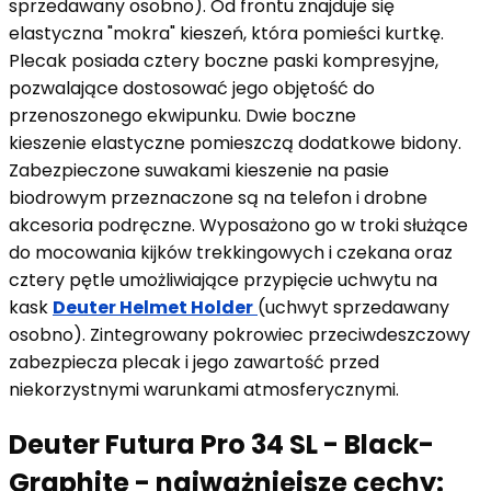
sprzedawany osobno). Od frontu znajduje się
elastyczna "mokra" kieszeń, która pomieści kurtkę.
Plecak posiada cztery boczne paski kompresyjne,
pozwalające dostosować jego objętość do
przenoszonego ekwipunku. Dwie boczne
kieszenie elastyczne pomieszczą dodatkowe bidony.
Zabezpieczone suwakami kieszenie na pasie
biodrowym przeznaczone są na telefon i drobne
akcesoria podręczne. Wyposażono go w troki służące
do mocowania kijków trekkingowych i czekana oraz
cztery pętle umożliwiające przypięcie uchwytu na
kask
Deuter Helmet Holder
(uchwyt sprzedawany
osobno). Zintegrowany pokrowiec przeciwdeszczowy
zabezpiecza plecak i jego zawartość przed
niekorzystnymi warunkami atmosferycznymi.
Deuter Futura Pro 34 SL - Black-
Graphite - najważniejsze cechy: