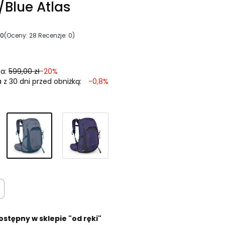
/Blue Atlas
00
(Oceny: 28 Recenzje: 0)
a:
599,00 zł
-20%
 z 30 dni przed obniżką:
-0,8%
ostępny w sklepie "od ręki"