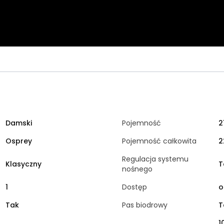
Damski
Pojemność
2
Osprey
Pojemność całkowita
2
Regulacja systemu
Klasyczny
T
nośnego
1
Dostęp
o
Tak
Pas biodrowy
T
1