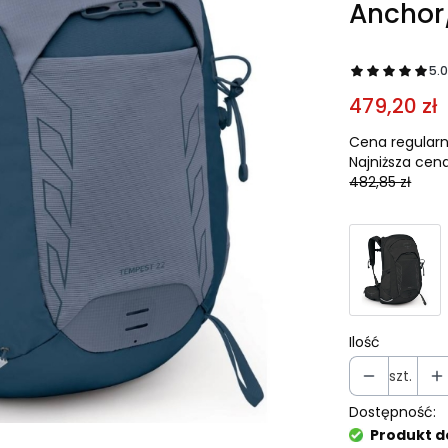
Anchor
5.
479,20 zł
Cena regularn
Najniższa cena
482,85 zł
Ilość
szt.
Dostępność:
Produkt d