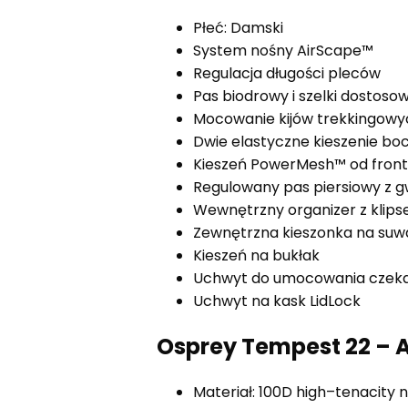
Płeć: Damski
System nośny AirScape™
Regulacja długości pleców
Pas biodrowy i szelki dostoso
Mocowanie kijów trekkingowy
Dwie elastyczne kieszenie bo
Kieszeń PowerMesh™ od fron
Regulowany pas piersiowy z 
Wewnętrzny organizer z klips
Zewnętrzna kieszonka na suw
Kieszeń na bukłak
Uchwyt do umocowania czek
Uchwyt na kask LidLock
Osprey Tempest 22 – A
Materiał: 100D high–tenacity