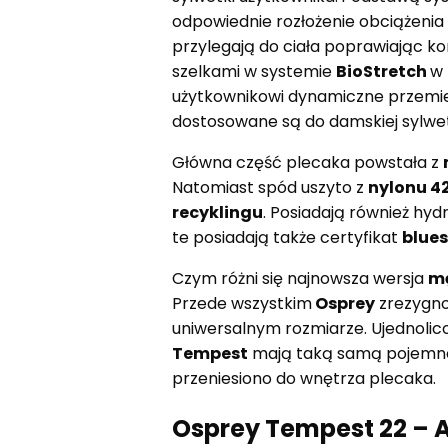
odpowiednie rozłożenie obciążenia
przylegają do ciała poprawiając ko
szelkami w systemie
BioStretch
w 
użytkownikowi dynamiczne przemies
dostosowane są do damskiej sylwet
Główna część plecaka powstała z
Natomiast spód uszyto z
nylonu 4
recyklingu
. Posiadają również h
te posiadają także certyfikat
blue
Czym różni się najnowsza wersja
mę
Przede wszystkim
Osprey
zrezygno
uniwersalnym rozmiarze. Ujednoli
Tempest
mają taką samą pojemno
przeniesiono do wnętrza plecaka.
Osprey Tempest 22 – A