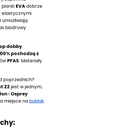
 pianki
EVA
dobrze
z elastycznymi
 umożliwiają
as biodrowy
top dobby
.
100% pochodzą z
ków
PFAS
. Materiały
d poprzednich?
t 22
jest w jednym,
lon
i
Osprey
, a miejsce na
bukłak
echy: