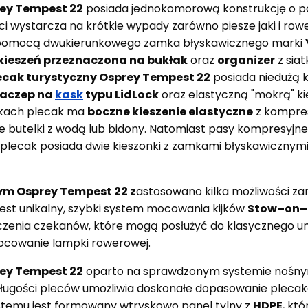
rey Tempest 22
posiada jednokomorową konstrukcję o 
i wystarcza na krótkie wypady zarówno piesze jaki i ro
 pomocą dwukierunkowego zamka błyskawicznego marki
kieszeń przeznaczona na bukłak
oraz
organizer
z siat
lecak turystyczny Osprey Tempest 22
posiada niedużą 
aczep na
kask
typu LidLock
oraz elastyczną "mokrą" k
bokach plecak ma
boczne kieszenie elastyczne
z kompre
uże butelki z wodą lub bidony. Natomiast pasy kompresyjn
plecak posiada dwie kieszonki z zamkami błyskawicznymi,
m Osprey Tempest 22 z
astosowano kilka możliwości 
est unikalny, szybki system mocowania kijków
Stow–on–
roczenia czekanów, które mogą posłużyć do klasycznego u
ocowanie lampki rowerowej.
rey Tempest 22
oparto na sprawdzonym systemie nośn
i długości pleców umożliwia doskonałe dopasowanie plecak
temu jest formowany wtryskowo panel tylny z
HDPE
, kt