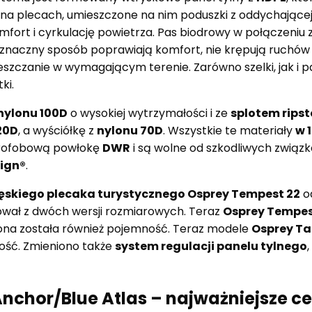
 na plecach, umieszczone na nim poduszki z oddychającej
mfort i cyrkulację powietrza. Pas biodrowy w połączeniu 
znaczny sposób poprawiają komfort, nie krępują ruchów i
zczanie w wymagającym terenie. Zarówno szelki, jak i p
ki.
nylonu 100D
o wysokiej wytrzymałości i ze
splotem rips
20D
, a wyściółkę z
nylonu 70D
. Wszystkie te materiały
w 
ydrofobową powłokę
DWR
i są wolne od szkodliwych związ
sign®
.
skiego plecaka turystycznego Osprey Tempest 22
o
wał z dwóch wersji rozmiarowych. Teraz
Osprey Tempes
cona została również pojemność. Teraz modele
Osprey Ta
ść. Zmieniono także
system regulacji panelu tylnego
nchor/Blue Atlas – najważniejsze c