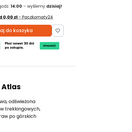
godz.
14:00
– wyślemy
dzisiaj!
d 0,00 zł
- Paczkomaty24
aj do koszyka
 Atlas
nowa, odświeżona
ów trekkingowych,
raw po górskich