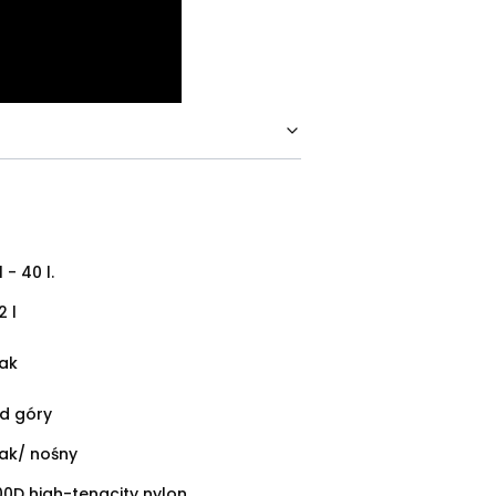
1 - 40 l.
2 l
ak
d góry
ak/ nośny
00D high-tenacity nylon,