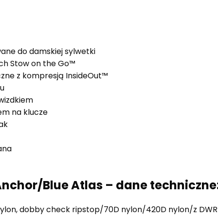
wane do damskiej sylwetki
ch Stow on the Go™
czne z kompresją InsideOut™
tu
gwizdkiem
em na klucze
ak
ana
nchor/Blue Atlas – dane techniczne
 nylon, dobby check ripstop/70D nylon/420D nylon/z DWR