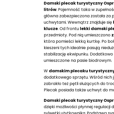
Damski plecak turystyczny Osp
litrów
.
Pojemność taka w zupełnośc
główna zabezpieczona została za
uchwytami. Wewnątrz znajduje się
klucze
. Od frontu
lekki damski p
przedmioty. Pod nią umieszczono
z
która pomieści lekką kurtkę. Po 
kieszeni tych idealnie pasują nied
stabilizację ekwipunku. Dodatkowo 
umieszczone na pasie biodrowym.
W
damskim plecaku turystyczny
dodatkowego sprzętu. Wśród nich j
zabrakło też pętli służących do t
Plecak posiada także uchwyt do m
Damski plecak turystyczny Osp
dzięki możliwości płynnej regulacj
sylwetki użytkownika.
Podstawą sys