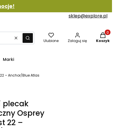
ocje!
sklep@explore.pl
Produkty w ko
Wyczyść
Szukaj
Ulubione
Zaloguj się
Koszyk
Marki
22 – Anchor/Blue Atlas
 plecak
yczny Osprey
t 22 –