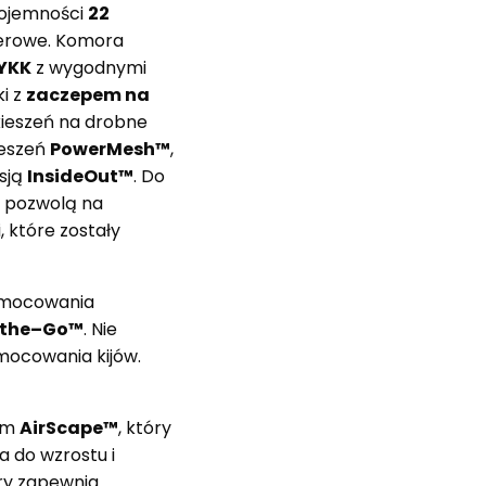
pojemności
22
werowe. Komora
YKK
z wygodnymi
ki z
zaczepem na
kieszeń na drobne
ieszeń
PowerMesh™
,
sją
InsideOut™
. Do
e pozwolą na
 które zostały
zamocowania
the–Go™
. Nie
mocowania kijów.
ym
AirScape
™
, który
a do wzrostu i
óry zapewnia