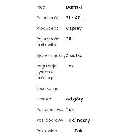
Płeć
Damski
Pojemność
21 - 40 l.
Producent
Osprey
Pojemność
26 l.
całkowita
System nośny
Z siatką
Regulacja
Tak
systemu
nośnego
Ilość komór
1
Dostęp
od góry
Pas piersiowy
Tak
Pas biodrowy
Tak/ nośny
Pokrowiec
Tak