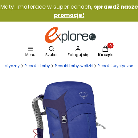
Maty i materace w super cenach,
sprawdź nasze
promocje!
Otwórz wyszukiwarkę
Produkty w koszy
Menu
Szukaj
Zaloguj się
Koszyk
 turystyczny
Plecaki i torby
Plecaki, torby, walizki
Plecaki turystyczne