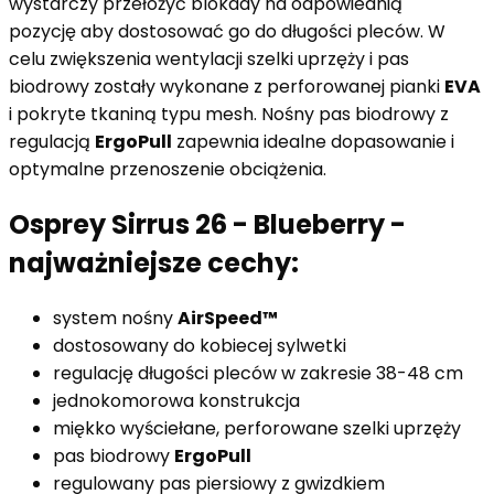
wystarczy przełożyć blokady na odpowiednią
pozycję aby dostosować go do długości pleców. W
celu zwiększenia wentylacji szelki uprzęży i pas
biodrowy zostały wykonane z perforowanej pianki
EVA
i pokryte tkaniną typu mesh. Nośny pas biodrowy z
regulacją
ErgoPull
zapewnia idealne dopasowanie i
optymalne przenoszenie obciążenia.
Osprey Sirrus 26 - Blueberry -
najważniejsze cechy:
system nośny
AirSpeed™
dostosowany do kobiecej sylwetki
regulację długości pleców w zakresie 38-48 cm
jednokomorowa konstrukcja
miękko wyściełane, perforowane szelki uprzęży
pas biodrowy
ErgoPull
regulowany pas piersiowy z gwizdkiem