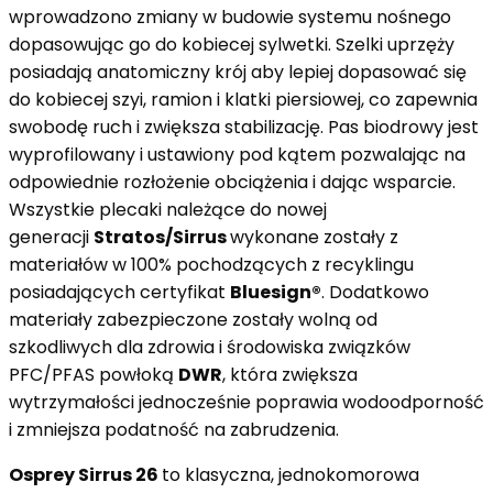
wprowadzono zmiany w budowie systemu nośnego
dopasowując go do kobiecej sylwetki. Szelki uprzęży
posiadają anatomiczny krój aby lepiej dopasować się
do kobiecej szyi, ramion i klatki piersiowej, co zapewnia
swobodę ruch i zwiększa stabilizację. Pas biodrowy jest
wyprofilowany i ustawiony pod kątem pozwalając na
odpowiednie rozłożenie obciążenia i dając wsparcie.
Wszystkie plecaki należące do nowej
generacji
Stratos/Sirrus
wykonane zostały z
materiałów w 100% pochodzących z recyklingu
posiadających certyfikat
Bluesign®
. Dodatkowo
materiały zabezpieczone zostały wolną od
szkodliwych dla zdrowia i środowiska związków
PFC/PFAS powłoką
DWR
, która zwiększa
wytrzymałości jednocześnie poprawia wodoodporność
i zmniejsza podatność na zabrudzenia.
Osprey Sirrus 26
to klasyczna, jednokomorowa