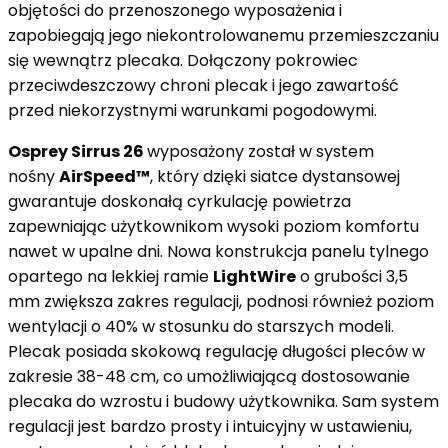
objętości do przenoszonego wyposażenia i
zapobiegają jego niekontrolowanemu przemieszczaniu
się wewnątrz plecaka. Dołączony pokrowiec
przeciwdeszczowy chroni plecak i jego zawartość
przed niekorzystnymi warunkami pogodowymi.
Osprey Sirrus 26
wyposażony został w system
nośny
AirSpeed™
, który dzięki siatce dystansowej
gwarantuje doskonałą cyrkulację powietrza
zapewniając użytkownikom wysoki poziom komfortu
nawet w upalne dni. Nowa konstrukcja panelu tylnego
opartego na lekkiej ramie
LightWire
o grubości 3,5
mm zwiększa zakres regulacji, podnosi również poziom
wentylacji o 40% w stosunku do starszych modeli.
Plecak posiada skokową regulację długości pleców w
zakresie 38-48 cm, co umożliwiającą dostosowanie
plecaka do wzrostu i budowy użytkownika. Sam system
regulacji jest bardzo prosty i intuicyjny w ustawieniu,