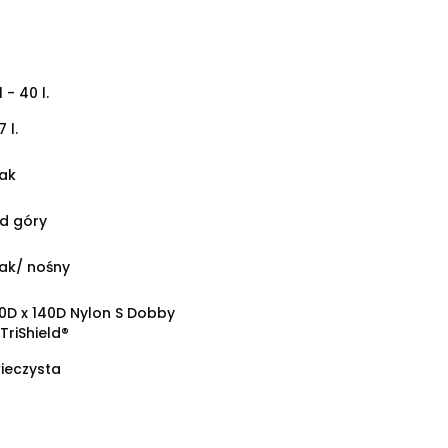
1 - 40 l.
7 l.
ak
d góry
ak/ nośny
0D x 140D Nylon S Dobby
 TriShield®
ieczysta