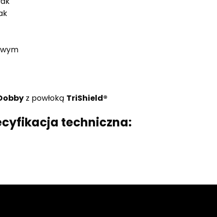
wak
ak
rowym
 Dobby
z powłoką
TriShield®
ecyfikacja techniczna: