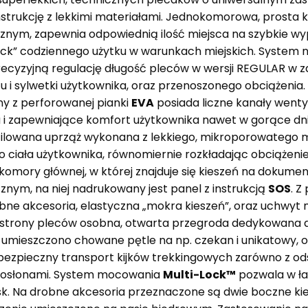
trukcję z lekkimi materiałami. Jednokomorowa, prosta k
nym, zapewnia odpowiednią ilość miejsca na szybkie wyp
ack” codziennego użytku w warunkach miejskich. System 
precyzyjną regulację długość pleców w wersji REGULAR w 
 i sylwetki użytkownika, oraz przenoszonego obciążenia
y z perforowanej pianki
EVA
posiada liczne kanały wenty
 i zapewniające komfort użytkownika nawet w gorące dni.
ofilowana uprząż wykonana z lekkiego, mikroporowatego m
 ciała użytkownika, równomiernie rozkładając obciążenie
mory głównej, w której znajduje się kieszeń na dokument
ym, na niej nadrukowany jest panel z instrukcją
SOS
. Z
obne akcesoria, elastyczna „mokra kieszeń”, oraz uchwyt 
 strony pleców osobna, otwarta przegroda dedykowana 
i umieszczono chowane pętle na np. czekan i unikatowy
ezpieczny transport kijków trekkingowych zarówno z od
i osłonami. System mocowania
Multi-Lock™
pozwala w ła
sk. Na drobne akcesoria przeznaczone są dwie boczne kie