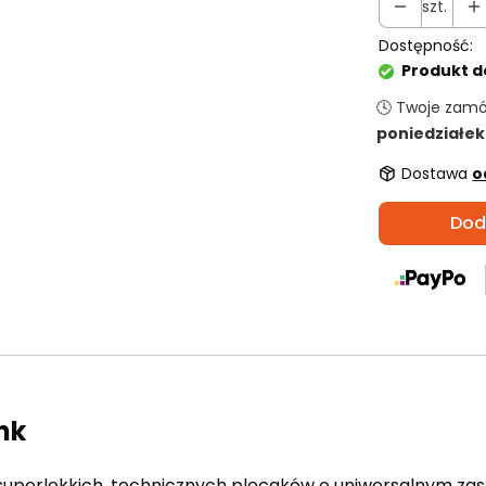
szt.
Dostępność:
Produkt d
🕓 Twoje zam
poniedziałek
Dostawa
o
Dod
nk
 superlekkich, technicznych plecaków o uniwersalnym za