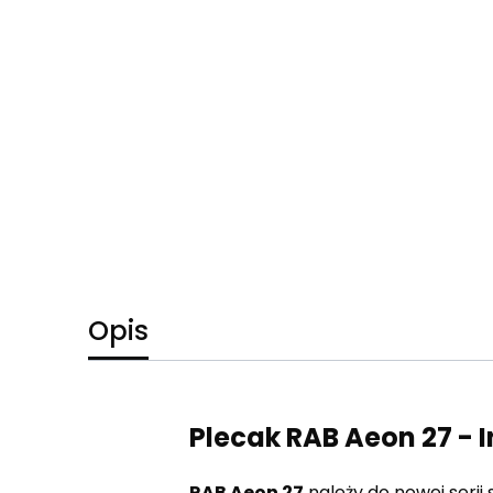
Opis
Plecak RAB Aeon 27 - I
RAB Aeon 27
należy do nowej serii