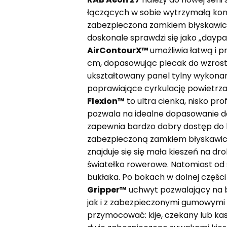
łączących w sobie wytrzymałą kons
zabezpieczona zamkiem błyskawicz
doskonale sprawdzi się jako „dayp
AirContourX
™
umożliwia łatwą i 
cm, dopasowując plecak do wzrostu
ukształtowany panel tylny wykonan
poprawiające cyrkulację powietrza
Flexion™
to ultra cienka, nisko pr
pozwala na idealne dopasowanie do
zapewnia bardzo dobry dostęp do ko
zabezpieczoną zamkiem błyskawiczn
znajduje się się mała kieszeń na dr
światełko rowerowe. Natomiast od
bukłaka. Po bokach w dolnej częśc
Gripper
™
uchwyt pozwalający na b
jak i z zabezpieczonymi gumowym
przymocować: kije, czekany lub ka