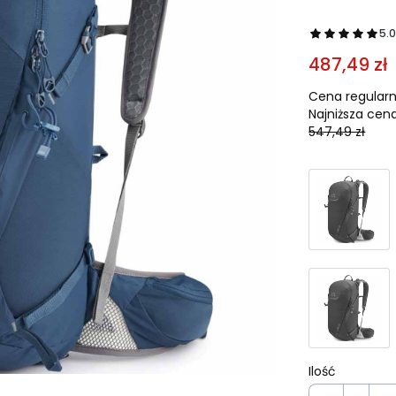
5.
487,49 zł
Cena regularn
Najniższa cena
547,49 zł
Ilość