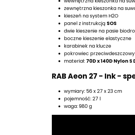
wewnętrzna kieszonka na su
zewnętrzna kieszonka na suw
kieszeń na system H2O
panel z instrukcją
SOS
dwie kieszenie na pasie biod
boczne kieszenie elastyczne
karabinek na klucze
pokrowiec przeciwdeszczowy
materiał:
70D x 140D Nylon S
RAB Aeon 27 - Ink - sp
wymiary: 56 x 27 x 23 cm
pojemność: 27 l
waga: 980 g