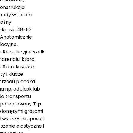
onstrukcja
ady w teren i
nośny
zakresie 48-53
. Anatomicznie
lacyjne,
 Rewolucyjne szelki
ateriału, która
. Szeroki suwak
y i klucze
 przodu plecaka
na np. odblask lub
do transportu
, opatentowany
Tip
słoniętymi grotami
twy i szybki sposób
szenie elastyczne i