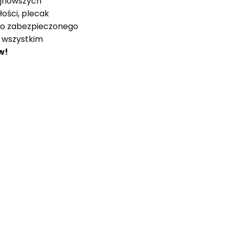
ajnowszych
ości, plecak
o zabezpieczonego
m wszystkim
w!