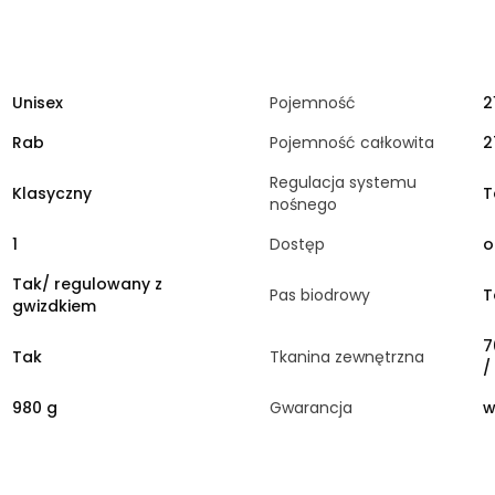
Unisex
Pojemność
2
Rab
Pojemność całkowita
2
Regulacja systemu
Klasyczny
T
nośnego
1
Dostęp
o
Tak/ regulowany z
Pas biodrowy
T
gwizdkiem
7
Tak
Tkanina zewnętrzna
/
980 g
Gwarancja
w