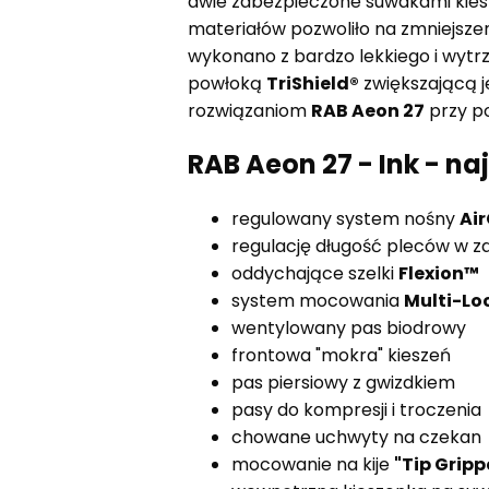
dwie zabezpieczone suwakami kies
materiałów pozwoliło na zmniejsze
wykonano z bardzo lekkiego i wyt
powłoką
TriShield®
zwiększającą j
rozwiązaniom
RAB Aeon 27
przy po
RAB Aeon 27 - Ink - na
regulowany system nośny
Ai
regulację długość pleców w z
oddychające szelki
Flexion™
system mocowania
Multi-Lo
wentylowany pas biodrowy
frontowa "mokra" kieszeń
pas piersiowy z gwizdkiem
pasy do kompresji i troczenia
chowane uchwyty na czekan
mocowanie na kije
"Tip Gripp