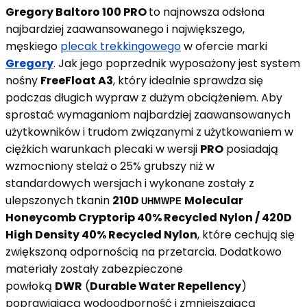
Gregory Baltoro 100 PRO
to najnowsza odsłona
najbardziej zaawansowanego i największego,
męskiego
plecak trekkingowego
w ofercie marki
Gregory
. Jak jego poprzednik wyposażony jest system
nośny
FreeFloat A3
, który idealnie sprawdza się
podczas długich wypraw z dużym obciążeniem. Aby
sprostać wymaganiom najbardziej zaawansowanych
użytkowników i trudom związanymi z użytkowaniem w
ciężkich warunkach plecaki w wersji
PRO
posiadają
wzmocniony stelaż o 25% grubszy niż w
standardowych wersjach i wykonane zostały z
ulepszonych tkanin
210D
Molecular
UHMWPE
Honeycomb Cryptorip 40% Recycled Nylon / 420D
High Density 40% Recycled Nylon
, które cechują się
zwiększoną odpornością na przetarcia. Dodatkowo
materiały zostały zabezpieczone
powłoką
DWR
(
Durable Water Repellency
)
poprawiającą wodoodporność i zmniejszającą