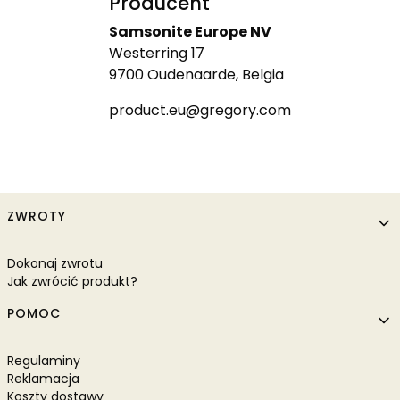
Producent
Samsonite Europe NV
Westerring 17
9700 Oudenaarde, Belgia
product.eu@gregory.com
Linki w stopce
ZWROTY
Dokonaj zwrotu
Jak zwrócić produkt?
POMOC
Regulaminy
Reklamacja
Koszty dostawy