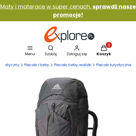
Maty i materace w super cenach,
sprawdź nasze
promocje!
Otwórz wyszukiwarkę
Produkty w koszy
Menu
Szukaj
Zaloguj się
Koszyk
 turystyczny
Plecaki i torby
Plecaki, torby, walizki
Plecaki turystyczne