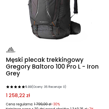
Męski plecak trekkingowy
Gregory Baltoro 100 Pro L - Iron
Grey
5.00
(Oceny: 35 Recenzje: 0)
1 258,22 zł
Cena regularna:
1 799,00 zł
-30%
Najniższa cena z 30 dni przed obniżką:
1 349,25 zł
-7%