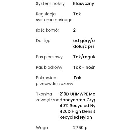
System nośny
Klasyczny
Regulacja
Tak
systemu nośnego
Ilość komór
2
Dostęp
od góry/od
dołu/z przodu
Pas piersiowy
Tak/regulowany
Pas biodrowy
Tak - nośny
Pokrowiec
Tak
przeciwdeszczowy
Tkanina
210D UHMWPE Molecular
zewnętrzna
Honeycomb Cryptorip
40% Recycled Nylon /
420D High Density 40%
Recycled Nylon
Waga
2760 g