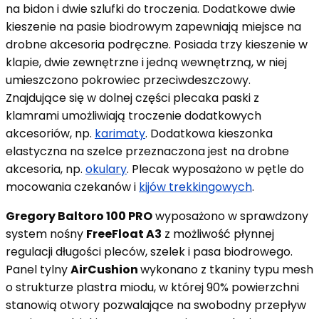
na bidon i dwie szlufki do troczenia. Dodatkowe dwie
kieszenie na pasie biodrowym zapewniają miejsce na
drobne akcesoria podręczne. Posiada trzy kieszenie w
klapie, dwie zewnętrzne i jedną wewnętrzną, w niej
umieszczono pokrowiec przeciwdeszczowy.
Znajdujące się w dolnej części plecaka paski z
klamrami umożliwiają troczenie dodatkowych
akcesoriów, np.
karimaty
. Dodatkowa kieszonka
elastyczna na szelce przeznaczona jest na drobne
akcesoria, np.
okulary
. Plecak wyposażono w pętle do
mocowania czekanów i
kijów trekkingowych
.
Gregory Baltoro 100 PRO
wyposażono w sprawdzony
system nośny
FreeFloat A3
z możliwość płynnej
regulacji długości pleców, szelek i pasa biodrowego.
Panel tylny
AirCushion
wykonano z tkaniny typu mesh
o strukturze plastra miodu, w której 90% powierzchni
stanowią otwory pozwalające na swobodny przepływ