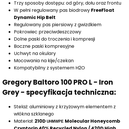
Trzy sposoby dostępu: od góry, dołu oraz frontu
W pełni regulowany pas biodrowy
FreeFloat
Dynamic Hip Belt
Regulowany pas piersiowy z gwizdkiem
Pokrowiec przeciwdeszczowy
Dolne paski do troczenia i kompresji
Boczne paski kompresyjne
Uchwyt na okulary
Mocowania na kije/czekan
Kompatybilny z systemem H2O
Gregory Baltoro 100 PRO L - Iron
Grey - specyfikacja techniczna:
Stelaż: aluminiowy z krzyżowym elementem z
włókna szklanego
Materiał:
210D
Molecular Honeycomb
UHMWPE
Cryptorip 40% Recycled Nylon / 420D High