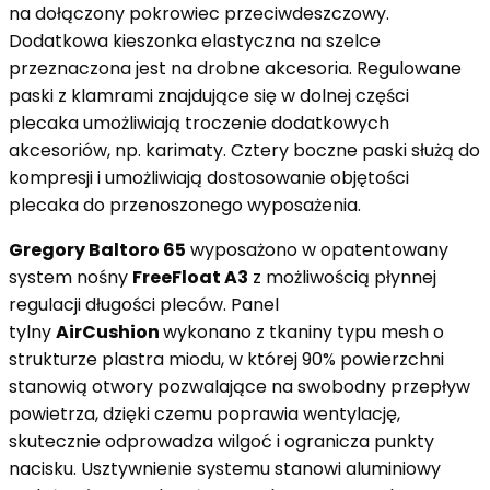
na dołączony pokrowiec przeciwdeszczowy.
Dodatkowa kieszonka elastyczna na szelce
przeznaczona jest na drobne akcesoria. Regulowane
paski z klamrami znajdujące się w dolnej części
plecaka umożliwiają troczenie dodatkowych
akcesoriów, np. karimaty. Cztery boczne paski służą do
kompresji i umożliwiają dostosowanie objętości
plecaka do przenoszonego wyposażenia.
Gregory Baltoro 65
wyposażono w opatentowany
system nośny
FreeFloat A3
z możliwością płynnej
regulacji długości pleców. Panel
tylny
AirCushion
wykonano z tkaniny typu mesh o
strukturze plastra miodu, w której 90% powierzchni
stanowią otwory pozwalające na swobodny przepływ
powietrza, dzięki czemu poprawia wentylację,
skutecznie odprowadza wilgoć i ogranicza punkty
nacisku. Usztywnienie systemu stanowi aluminiowy