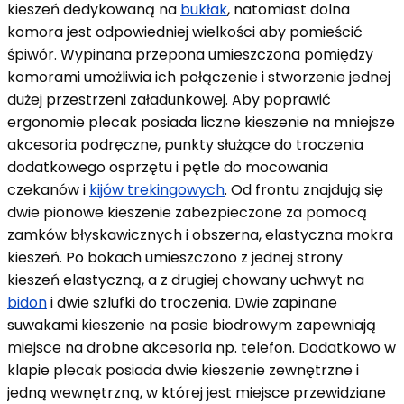
kieszeń dedykowaną na
bukłak
, natomiast dolna
komora jest odpowiedniej wielkości aby pomieścić
śpiwór. Wypinana przepona umieszczona pomiędzy
komorami umożliwia ich połączenie i stworzenie jednej
dużej przestrzeni załadunkowej. Aby poprawić
ergonomie plecak posiada liczne kieszenie na mniejsze
akcesoria podręczne, punkty służące do troczenia
dodatkowego osprzętu i pętle do mocowania
czekanów i
kijów trekingowych
. Od frontu znajdują się
dwie pionowe kieszenie zabezpieczone za pomocą
zamków błyskawicznych i obszerna, elastyczna mokra
kieszeń. Po bokach umieszczono z jednej strony
kieszeń elastyczną, a z drugiej chowany uchwyt na
bidon
i dwie szlufki do troczenia. Dwie zapinane
suwakami kieszenie na pasie biodrowym zapewniają
miejsce na drobne akcesoria np. telefon. Dodatkowo w
klapie plecak posiada dwie kieszenie zewnętrzne i
jedną wewnętrzną, w której jest miejsce przewidziane