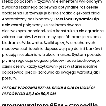
stelaż połączony krzyżowym elementem wykonanym
z włókna szklanego, zapewnia optymalne rozłożenie
obciążenia i utrzymuje je blisko środka ciężkości ciała.
Anatomiczny pas biodrowy
FreeFloat Dynamic Hip
Belt
został połączony ze stelażem dwoma
elastycznymi panelami, taka konstrukcja nie ogranicza
zakresu ruchów i w naturalny sposób pracuje razem z
biodrami użytkownika. Szelki uprzęży o ruchomych
mocowaniach idealnie dopasowują się do linii barków i
pracują niezależnie w trakcie marszu. System posiada
płynną regulację długości pleców i pasa biodrowego,
dzięki czemu każdy użytkownik jest w stanie idealnie
dopasować plecak zarówno do swojego wzrostu jak i
postury.
PLECAK W ROZMIARZE: M. REGULACJA DŁUGOŚCI
PLECÓW OD 43,2 do 50,8 CM
Gregory Baltoro 65 M - Crocodile