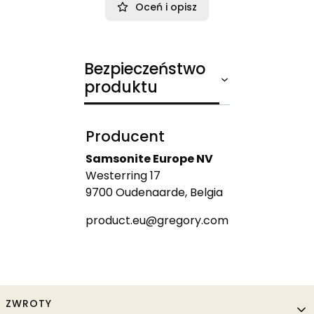
Oceń i opisz
Bezpieczeństwo
produktu
Producent
Samsonite Europe NV
Westerring 17
9700 Oudenaarde, Belgia
product.eu@gregory.com
Linki w stopce
ZWROTY