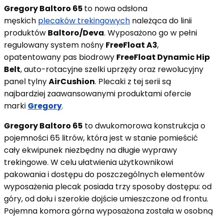
Gregory Baltoro 65
to nowa odsłona
męskich
plecaków trekingowych
należąca do linii
produktów
Baltoro/Deva
. Wyposażono go w pełni
regulowany system nośny
FreeFloat A3
,
opatentowany pas biodrowy
FreeFloat Dynamic Hip
Belt
, auto-rotacyjne szelki uprzęży oraz rewolucyjny
panel tylny
AirCushion
. Plecaki z tej serii są
najbardziej zaawansowanymi produktami ofercie
marki
Gregory
.
Gregory Baltoro 65
to dwukomorowa konstrukcja o
pojemności 65 litrów, która jest w stanie pomieścić
cały ekwipunek niezbędny na długie wyprawy
trekingowe. W celu ułatwienia użytkownikowi
pakowania i dostępu do poszczególnych elementów
wyposażenia plecak posiada trzy sposoby dostępu: od
góry, od dołu i szerokie dojście umieszczone od frontu.
Pojemna komora górna wyposażona została w osobną