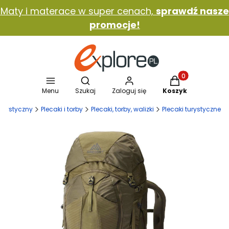
Maty i materace w super cenach,
sprawdź nasze
promocje!
Otwórz wyszukiwarkę
Produkty w koszy
Menu
Szukaj
Zaloguj się
Koszyk
 turystyczny
Plecaki i torby
Plecaki, torby, walizki
Plecaki turystyczne