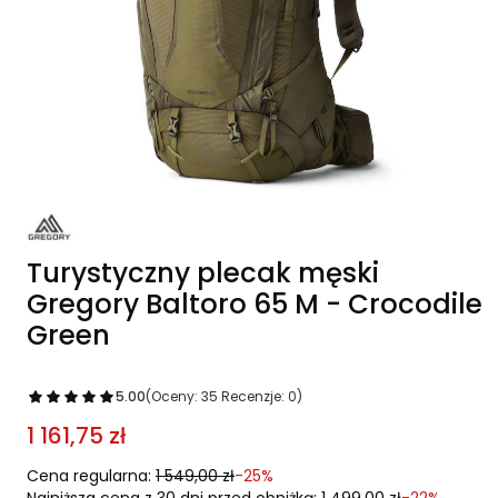
Turystyczny plecak męski
Gregory Baltoro 65 M - Crocodile
Green
5.00
(Oceny: 35 Recenzje: 0)
1 161,75 zł
Cena regularna:
1 549,00 zł
-25%
Najniższa cena z 30 dni przed obniżką:
1 499,00 zł
-22%