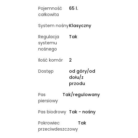
Pojemność
65 l.
całkowita
System nośny
Klasyczny
Regulacja
Tak
systemu
nośnego
Ilość komór
2
Dostęp
od góry/od
dołu/z
przodu
Pas
Tak/regulowany
piersiowy
Pas biodrowy
Tak - nośny
Pokrowiec
Tak
przeciwdeszczowy