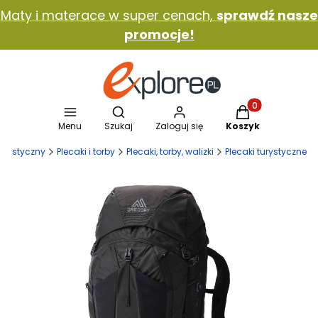
Maty i materace w super cenach,
sprawdź nasze
promocje!
Otwórz wyszukiwarkę
Produkty w koszy
Menu
Szukaj
Zaloguj się
Koszyk
 turystyczny
Plecaki i torby
Plecaki, torby, walizki
Plecaki turystyczne