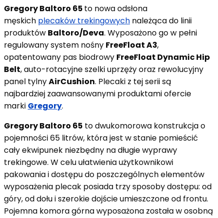
Gregory Baltoro 65
to nowa odsłona
męskich
plecaków trekingowych
należąca do linii
produktów
Baltoro/Deva
. Wyposażono go w pełni
regulowany system nośny
FreeFloat A3
,
opatentowany pas biodrowy
FreeFloat Dynamic Hip
Belt
, auto-rotacyjne szelki uprzęży oraz rewolucyjny
panel tylny
AirCushion
. Plecaki z tej serii są
najbardziej zaawansowanymi produktami ofercie
marki
Gregory
.
Gregory Baltoro 65
to dwukomorowa konstrukcja o
pojemności 65 litrów, która jest w stanie pomieścić
cały ekwipunek niezbędny na długie wyprawy
trekingowe. W celu ułatwienia użytkownikowi
pakowania i dostępu do poszczególnych elementów
wyposażenia plecak posiada trzy sposoby dostępu: od
góry, od dołu i szerokie dojście umieszczone od frontu.
Pojemna komora górna wyposażona została w osobną