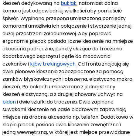
kieszeń dedykowaną na
bukłak
, natomiast dolna
komora jest odpowiedniej wielkości aby pomieścić
śpiwór. Wypinana przepona umieszczona pomiędzy
komorami umożliwia ich połączenie i stworzenie jednej
dużej przestrzeni załadunkowej. Aby poprawić
ergonomie plecak posiada liczne kieszenie na mniejsze
akcesoria podręczne, punkty służące do troczenia
dodatkowego osprzętu i pętle do mocowania
czekanów i
kijów trekingowych
. Od frontu znajdują się
dwie pionowe kieszenie zabezpieczone za pomocą
zamków błyskawicznych i obszerna, elastyczna mokra
kieszeń. Po bokach umieszczono z jednej strony
kieszeń elastyczną, a z drugiej chowany uchwyt na
bidon
i dwie szlufki do troczenia. Dwie zapinane
suwakami kieszenie na pasie biodrowym zapewniają
miejsce na drobne akcesoria np. telefon. Dodatkowo w
klapie plecak posiada dwie kieszenie zewnętrzne i
jedną wewnętrzną, w której jest miejsce przewidziane