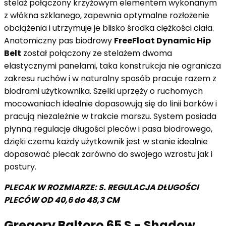
stelaż połączony krzyżowym elementem wykonanym
z włókna szklanego, zapewnia optymalne rozłożenie
obciążenia i utrzymuje je blisko środka ciężkości ciała.
Anatomiczny pas biodrowy
FreeFloat Dynamic Hip
Belt
został połączony ze stelażem dwoma
elastycznymi panelami, taka konstrukcja nie ogranicza
zakresu ruchów i w naturalny sposób pracuje razem z
biodrami użytkownika. Szelki uprzęży o ruchomych
mocowaniach idealnie dopasowują się do linii barków i
pracują niezależnie w trakcie marszu. System posiada
płynną regulację długości pleców i pasa biodrowego,
dzięki czemu każdy użytkownik jest w stanie idealnie
dopasować plecak zarówno do swojego wzrostu jak i
postury.
PLECAK W ROZMIARZE: S.
REGULACJA DŁUGOŚCI
PLECÓW OD
40,6
do 48,3 CM
Gregory Baltoro 65 S - Shadow