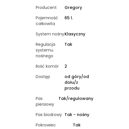
Producent
Gregory
Pojemność
65 l.
całkowita
System nośny
Klasyczny
Regulacja
Tak
systemu
nośnego
Ilość komór
2
Dostęp
od góry/od
dołu/z
przodu
Pas
Tak/regulowany
piersiowy
Pas biodrowy
Tak - nośny
Pokrowiec
Tak