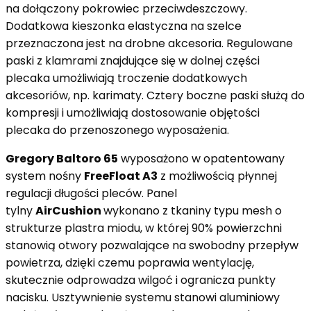
na dołączony pokrowiec przeciwdeszczowy.
Dodatkowa kieszonka elastyczna na szelce
przeznaczona jest na drobne akcesoria. Regulowane
paski z klamrami znajdujące się w dolnej części
plecaka umożliwiają troczenie dodatkowych
akcesoriów, np. karimaty. Cztery boczne paski służą do
kompresji i umożliwiają dostosowanie objętości
plecaka do przenoszonego wyposażenia.
Gregory Baltoro 65
wyposażono w opatentowany
system nośny
FreeFloat A3
z możliwością płynnej
regulacji długości pleców. Panel
tylny
AirCushion
wykonano z tkaniny typu mesh o
strukturze plastra miodu, w której 90% powierzchni
stanowią otwory pozwalające na swobodny przepływ
powietrza, dzięki czemu poprawia wentylację,
skutecznie odprowadza wilgoć i ogranicza punkty
nacisku. Usztywnienie systemu stanowi aluminiowy