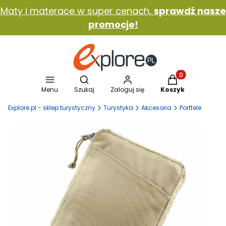
Maty i materace w super cenach,
sprawdź nasze
promocje!
Otwórz wyszukiwarkę
Produkty w koszy
Menu
Szukaj
Zaloguj się
Koszyk
Explore.pl - sklep turystyczny
Turystyka
Akcesoria
Portfele