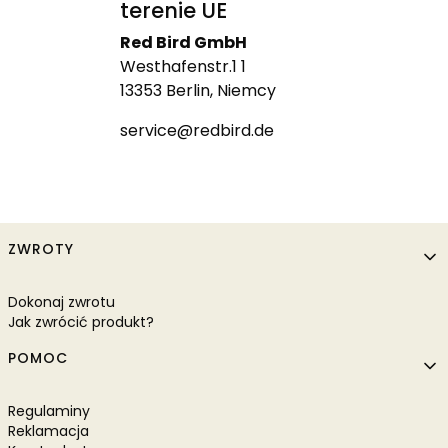
terenie UE
Red Bird GmbH
Westhafenstr.1 1
13353 Berlin, Niemcy
service@redbird.de
Linki w stopce
ZWROTY
Dokonaj zwrotu
Jak zwrócić produkt?
POMOC
Regulaminy
Reklamacja