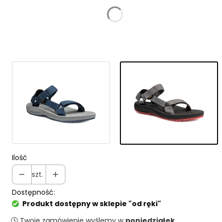
*
Rozmiar
Wybierz
Ilość
szt.
Dostępność:
Produkt dostępny w sklepie "od ręki"
🕓 Twoje zamówienie wyślemy w
poniedziałek