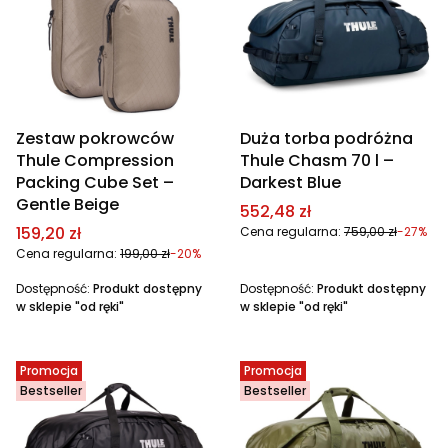
Zestaw pokrowców
Duża torba podróżna
Thule Compression
Thule Chasm 70 l –
Packing Cube Set –
Darkest Blue
Gentle Beige
Cena promocyjna
552,48 zł
Cena promocyjna
159,20 zł
Cena regularna:
759,00 zł
-27%
Cena regularna:
199,00 zł
-20%
Dostępność:
Produkt dostępny
Dostępność:
Produkt dostępny
w sklepie "od ręki"
w sklepie "od ręki"
Promocja
Promocja
Bestseller
Bestseller