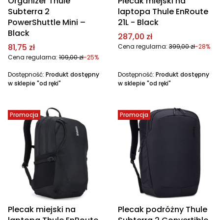
Organizer Thule
Plecak miejski na
Subterra 2
laptopa Thule EnRoute
PowerShuttle Mini –
21L - Black
Black
Cena promocyjna
287,00 zł
Cena promocyjna
81,75 zł
Cena regularna:
399,00 zł
-28%
Cena regularna:
109,00 zł
-25%
Dostępność:
Produkt dostępny
Dostępność:
Produkt dostępny
w sklepie "od ręki"
w sklepie "od ręki"
Promocja
Promocja
Plecak miejski na
Plecak podróżny Thule