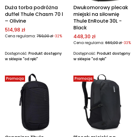
Duża torba podróżna
Dwukomorowy plecak
duffel Thule Chasm 70 l
miejski na siłownię
– Olivine
Thule EnRoute 30L -
Black
Cena promocyjna
514,98 zł
Cena promocyjna
448,30 zł
Cena regularna:
759,00 zł
-32%
Cena regularna:
669,00 zł
-33%
Dostępność:
Produkt dostępny
Dostępność:
Produkt dostępny
w sklepie "od ręki"
w sklepie "od ręki"
Promocja
Promocja