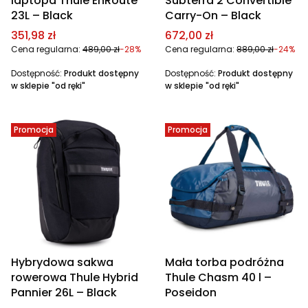
laptopa Thule EnRoute
Subterra 2 Convertible
23L – Black
Carry-On – Black
Cena promocyjna
Cena promocyjna
351,98 zł
672,00 zł
Cena regularna:
489,00 zł
-28%
Cena regularna:
889,00 zł
-24%
Dostępność:
Produkt dostępny
Dostępność:
Produkt dostępny
w sklepie "od ręki"
w sklepie "od ręki"
Promocja
Promocja
Hybrydowa sakwa
Mała torba podróżna
rowerowa Thule Hybrid
Thule Chasm 40 l –
Pannier 26L – Black
Poseidon