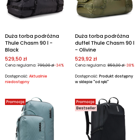
Duża torba podróżna
Duża torba podróżna
Thule Chasm 90 l -
duffel Thule Chasm 90 l
Black
- Olivine
Cena promocyjna
Cena promocyjna
529,50 zł
529,92 zł
Cena regularna:
799,00 zł
-34%
Cena regularna:
859,00 zł
-38%
Dostępność:
Aktualnie
Dostępność:
Produkt dostępny
niedostępny
w sklepie "od ręki"
Promocja
Promocja
Bestseller