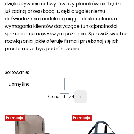
dzięki używaniu uchwytów czy plecaków nie będzie
już żadną przeszkodą. Dzięki długoletniemu
doświadczeniu modele są ciągle doskonalone, a
wymagania klientów dotyczące funkcjonalności
spełniane na najwyższym poziomie. Sprawdź świetne
rozwiązania, jakie oferuje firma i przekonaj się jak
proste może być podróżowanie!
Lista produktów
Sortowanie:
Domyślne
Strona
z 4
Następne produkty
Promocja
Promocja