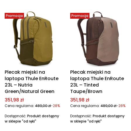
Promocja
Promocja
Plecak miejski na
Plecak miejski na
laptopa Thule EnRoute
laptopa Thule EnRoute
23L – Nutria
23L – Tinted
Green/Natural Green
Taupe/Brown
Cena promocyjna
Cena promocyjna
351,98 zł
351,98 zł
Cena regularna:
489,00 zł
-28%
Cena regularna:
489,00 zł
-28%
Dostępność:
Produkt dostępny
Dostępność:
Produkt dostępny
w sklepie "od ręki"
w sklepie "od ręki"