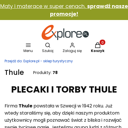
Maty i materace w super cenach,
sprawdź nasze
promocje!
Otwórz wyszukiwarkę
Produkty w koszy
Menu
Szukaj
Zaloguj się
Koszyk
Przejdź do:
Explore.pl - sklep turystyczny
Thule
Produkty:
78
PLECAKI I TORBY THULE
Firma
Thule
powstała w Szwecji w 1942 roku. Już
wtedy staraliśmy się, aby dzięki naszym produktom
użytkownicy mogli poznawać świat z bliska i rozwijać
swoje życiowe pasje. Jesteśmy grupą ludzi z różnych