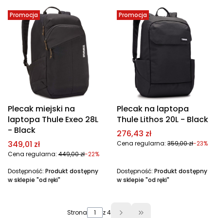
Promocja
Promocja
Plecak miejski na
Plecak na laptopa
laptopa Thule Exeo 28L
Thule Lithos 20L - Black
- Black
Cena promocyjna
276,43 zł
Cena promocyjna
349,01 zł
Cena regularna:
359,00 zł
-23%
Cena regularna:
449,00 zł
-22%
Dostępność:
Produkt dostępny
Dostępność:
Produkt dostępny
w sklepie "od ręki"
w sklepie "od ręki"
Strona
z 4
Przejdź do ostatniej 