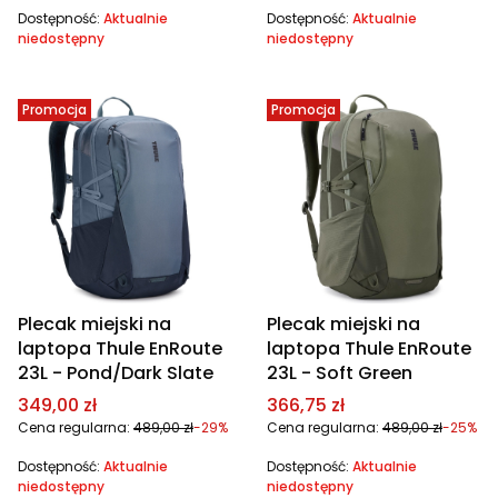
Dostępność:
Aktualnie
Dostępność:
Aktualnie
niedostępny
niedostępny
Promocja
Promocja
Plecak miejski na
Plecak miejski na
laptopa Thule EnRoute
laptopa Thule EnRoute
23L - Pond/Dark Slate
23L - Soft Green
Cena promocyjna
Cena promocyjna
349,00 zł
366,75 zł
Cena regularna:
489,00 zł
-29%
Cena regularna:
489,00 zł
-25%
Dostępność:
Aktualnie
Dostępność:
Aktualnie
niedostępny
niedostępny