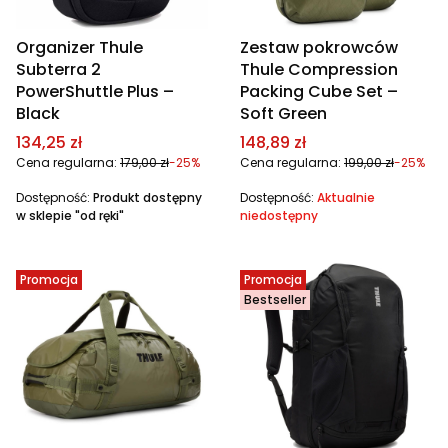
Organizer Thule
Zestaw pokrowców
Subterra 2
Thule Compression
PowerShuttle Plus –
Packing Cube Set –
Black
Soft Green
Cena promocyjna
Cena promocyjna
134,25 zł
148,89 zł
Cena regularna:
179,00 zł
-25%
Cena regularna:
199,00 zł
-25%
Dostępność:
Produkt dostępny
Dostępność:
Aktualnie
w sklepie "od ręki"
niedostępny
Promocja
Promocja
Bestseller