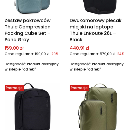
Zestaw pokrowców
Dwukomorowy plecak
Thule Compression
miejski na laptopa
Packing Cube Set –
Thule EnRoute 26L –
Pond Gray
Black
Cena promocyjna
Cena promocyjna
159,00 zł
440,91 zł
Cena regularna:
199,00 zł
-20%
Cena regularna:
579,00 zł
-24%
Dostępność:
Produkt dostępny
Dostępność:
Produkt dostępny
w sklepie "od ręki"
w sklepie "od ręki"
Promocja
Promocja