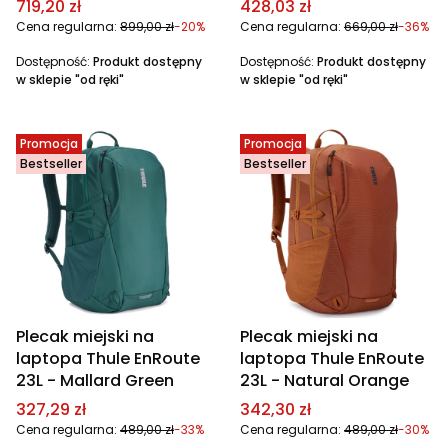
Cena promocyjna
Cena promocyjna
719,20 zł
428,03 zł
Cena regularna:
899,00 zł
-20%
Cena regularna:
669,00 zł
-36%
Dostępność:
Produkt dostępny
Dostępność:
Produkt dostępny
w sklepie "od ręki"
w sklepie "od ręki"
Promocja
Promocja
Bestseller
Bestseller
Plecak miejski na
Plecak miejski na
laptopa Thule EnRoute
laptopa Thule EnRoute
23L - Mallard Green
23L - Natural Orange
Cena promocyjna
Cena promocyjna
327,29 zł
342,30 zł
Cena regularna:
489,00 zł
-33%
Cena regularna:
489,00 zł
-30%