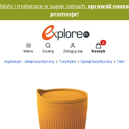
Maty i materace w super cenach,
sprawdź nasze
promocje!
Otwórz wyszukiwarkę
Produkty w koszy
Menu
Szukaj
Zaloguj się
Koszyk
Explore.pl - sklep turystyczny
Turystyka
Sprzęt turystyczny
Termos