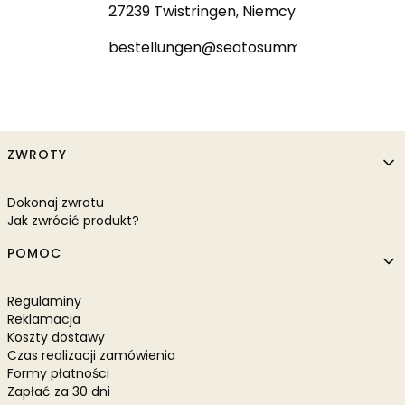
27239 Twistringen, Niemcy
bestellungen@seatosummit.de
Linki w stopce
ZWROTY
Dokonaj zwrotu
Jak zwrócić produkt?
POMOC
Regulaminy
Reklamacja
Koszty dostawy
Czas realizacji zamówienia
Formy płatności
Zapłać za 30 dni