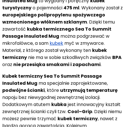
Insulated Mug
to wygodny i poręczny
kubek
turystyczny
o pojemności
475 ml
. Wykonany został z
europejskiego polipropylenu
spożywczego
wzmocnionego włóknem szklanym
. Dzięki temu
zawartość
kubka termicznego Sea To Summit
Passage Insulated Mug
można podgrzewać w
mikrofalówce, a sam
kubek
myć w zmywarce.
Materiał, z którego został wykonany ten
kubek
termiczny
nie ma w sobie szkodliwych związków
BPA
oraz
nie przesiąka smakami i zapachami
.
Kubek termiczny Sea To Summit Passage
Insulated Mug
ma specjalnie zaprojektowane,
podwójne ścianki
, które
utrzymują temperaturę
napoju bez niewygodnej zewnętrznej izolacji.
Dodatkowym atutem
kubka
jest innowacyjny kształt
zewnętrznej ścianki czyli tzw.
Cool–Grip
. Dzięki niemu
możesz pewnie trzymać
kubek termiczny
, nawet z
bardzo gorąca zawartością. Kolejnym